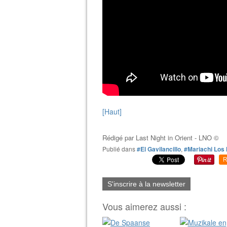
[Haut]
Rédigé par
Last Night in Orient - LNO ©
Publié dans
#El Gavilancillo
,
#Mariachi Los
R
S'inscrire à la newsletter
Vous aimerez aussi :