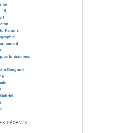
isme
-19
ert
aeton
du Paradis
ographie
ronnement
u
ues tunisiennes
stre Dangond
ma
nato
O
Gabriel
e
ce
LES RÉCENTS