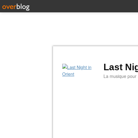
Last Nig
La musique pour la