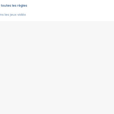
 toutes les règles
s les jeux vidéo
us choquant de Rockstar ? - Le scandale BULLY
e plus moche de Steam
du RÊVE tourne au CAUCHEMAR
pendant 8 heures
it… à tort
umiliés par un jeu vidéo
ire - Final Fantasy 8
ti un empire - Age of Empires
story DOFUS
tard, il crée l'un des pires jeux de tous les temps, MindsEye.