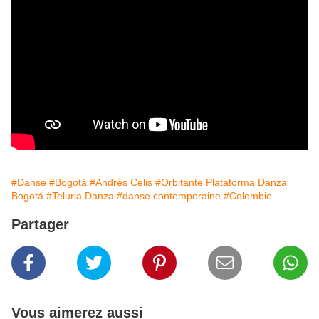
#Danse
#Bogotá
#Andrés Celis
#Orbitante Plataforma Danza
Bogotá
#Teluria Danza
#danse contemporaine
#Colombie
Partager
Vous aimerez aussi