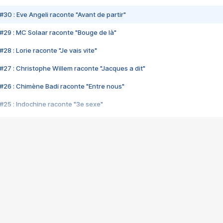
#30 : Eve Angeli raconte "Avant de partir"
#29 : MC Solaar raconte "Bouge de là"
28 : Lorie raconte "Je vais vite"
#27 : Christophe Willem raconte "Jacques a dit"
#26 : Chimène Badi raconte "Entre nous"
#25 : Indochine raconte "3e sexe"
#24 : Zaho raconte "C'est chelou"
#23 : Patrick Bruel raconte "Au café des délices"
#22 : Kyo raconte "Le chemin"
#21 : Nolwenn Leroy raconte "Cassé"
#20 : Patrick Hernandez raconte "Born to be alive"
#19 : Lorie raconte "Près de moi"