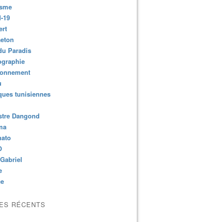
isme
-19
ert
aeton
du Paradis
ographie
ronnement
u
ues tunisiennes
stre Dangond
ma
nato
O
Gabriel
e
ce
LES RÉCENTS