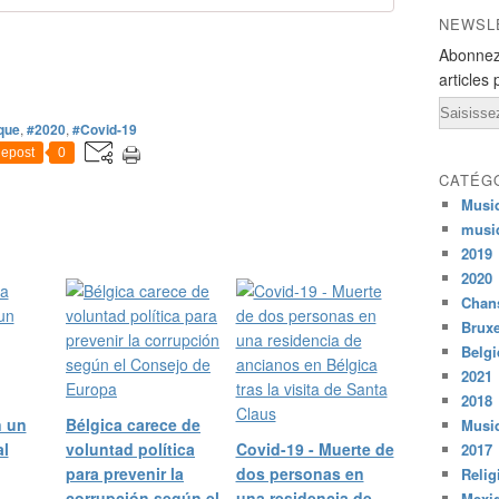
m
i
NEWSL
e
Abonnez
r
articles 
s
Email
i
ique
,
#2020
,
#Covid-19
t
epost
0
e
d
CATÉG
'
Musi
i
musi
n
2019
f
2020
o
Chans
r
Bruxe
m
Belg
a
2021
t
2018
i
n un
Bélgica carece de
o
Musiq
n
al
voluntad política
Covid-19 - Muerte de
2017
e
para prevenir la
dos personas en
Relig
n
corrupción según el
una residencia de
Mexi