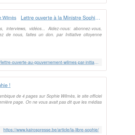
u
j
o
Lettre ouverte à la Ministre Sophie Wilmès
u
r
s, interviews, vidéos... Aidez-nous: abonnez-vous,
n
ez de nous, faites un don. par Initiative citoyenne
a
l
L
e
https://www.kairospresse.be/article/lettre-ouverte-au-gouvernement-wilmes-par-initiative-citoyenne/
S
o
i
r
hie !
P
l
rambique de 4 pages sur Sophie Wilmès, le site officiel
u
remière page. On ne vous avait pas dit que les médias
s
,
p
r
https://www.kairospresse.be/article/la-libre-sophie/
e