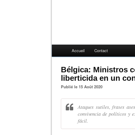
Accueil
Contact
Bélgica: Ministros c
liberticida en un con
Publié le 15 Août 2020
Ataques sutiles, frases ases
convivencia de políticos y e
fácil.