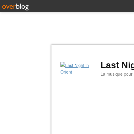
Last Nig
La musique pour la