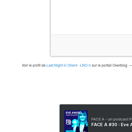
Voir le profil de
Last Night in Orient - LNO ©
sur le portail Overblog
FACE A - un podcast 
FACE A #30 : Eve A