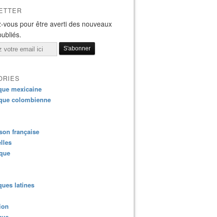
ETTER
-vous pour être averti des nouveaux
publiés.
ORIES
que mexicaine
que colombienne
on française
lles
ique
ues latines
ion
que