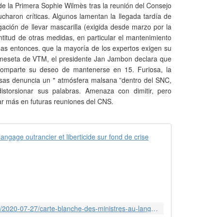
a de la Primera Sophie Wilmès tras la reunión del Consejo
charon críticas. Algunos lamentan la llegada tardía de
ación de llevar mascarilla (exigida desde marzo por la
ntitud de otras medidas, en particular el mantenimiento
nas entonces. que la mayoría de los expertos exigen su
 meseta de VTM, el presidente Jan Jambon declara que
 comparte su deseo de mantenerse en 15. Furiosa, la
osas denuncia un " atmósfera malsana ”dentro del SNC,
istorsionar sus palabras. Amenaza con dimitir, pero
par más en futuras reuniones del CNS.
Carte blanche
L
e
s
i
t
e
https://plus.lesoir.be/315596/article/2020-07-27/carte-blanche-des-ministres-au-langage-outrancier-et-liberticide-sur-fond-de
d