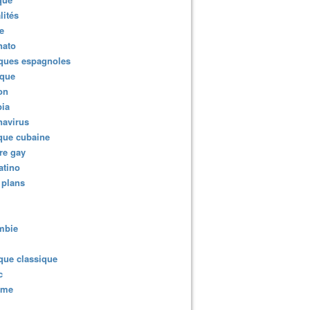
lités
e
nato
ques espagnoles
ique
ion
ia
navirus
que cubaine
re gay
atino
 plans
mbie
que classique
c
sme