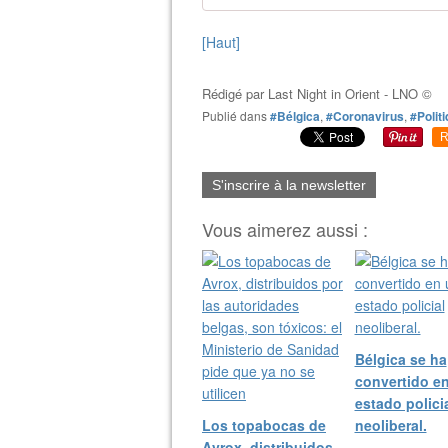
[Haut]
Rédigé par
Last Night in Orient - LNO ©
Publié dans
#Bélgica
,
#Coronavirus
,
#Polit
R
S'inscrire à la newsletter
Vous aimerez aussi :
Bélgica se ha
convertido e
estado polici
Los topabocas de
neoliberal.
Avrox, distribuidos