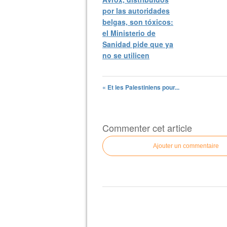
por las autoridades
belgas, son tóxicos:
el Ministerio de
Sanidad pide que ya
no se utilicen
« Et les Palestiniens pour...
Commenter cet article
Ajouter un commentaire