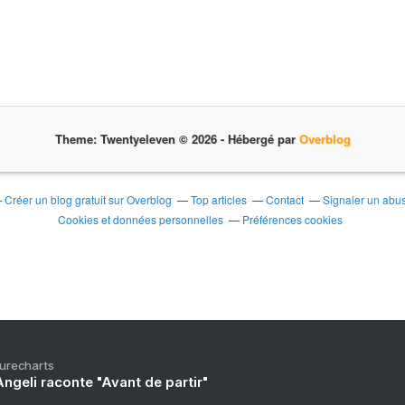
t
u
i
t
e
s
,
Theme: Twentyeleven © 2026 -
Hébergé par
Overblog
g
a
l
e
Créer un blog gratuit sur Overblog
Top articles
Contact
Signaler un abu
r
Cookies et données personnelles
Préférences cookies
i
e
s
p
h
o
t
o
Purecharts
s
ngeli raconte "Avant de partir"
,