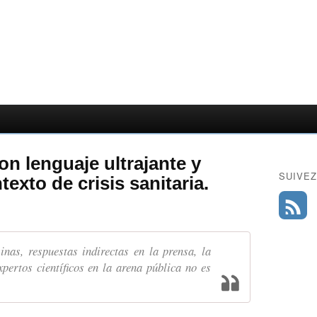
on lenguaje ultrajante y
SUIVEZ
texto de crisis sanitaria.
inas, respuestas indirectas en la prensa, la
xpertos científicos en la arena pública no es