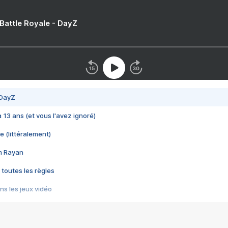
 Battle Royale - DayZ
 DayZ
 a 13 ans (et vous l'avez ignoré)
e (littéralement)
im Rayan
 toutes les règles
s les jeux vidéo
us choquant de Rockstar ? - Le scandale BULLY
e plus moche de Steam