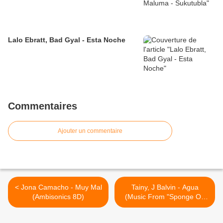
Lalo Ebratt, Bad Gyal - Esta Noche
Commentaires
Ajouter un commentaire
< Jona Camacho - Muy Mal
Tainy, J Balvin - Agua
(Ambisonics 8D)
(Music From "Sponge On
The Run" Movie) >