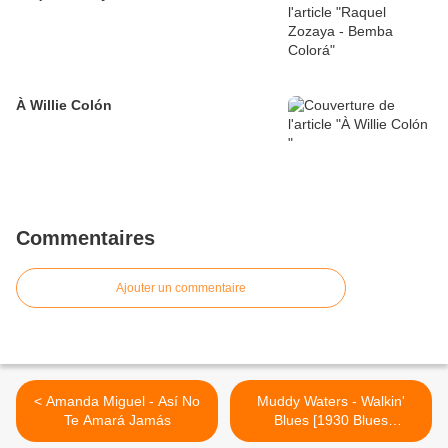
À Willie Colón
Commentaires
Ajouter un commentaire
< Amanda Miguel - Así No
Muddy Waters - Walkin'
Te Amará Jamás
Blues [1930 Blues
Standard] >