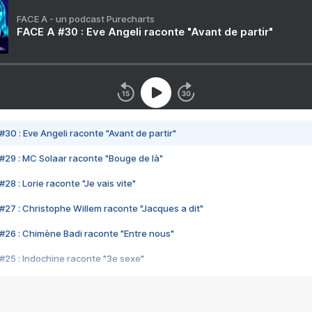
FACE A - un podcast Purecharts
FACE A #30 : Eve Angeli raconte "Avant de partir"
#30 : Eve Angeli raconte "Avant de partir"
#29 : MC Solaar raconte "Bouge de là"
28 : Lorie raconte "Je vais vite"
#27 : Christophe Willem raconte "Jacques a dit"
#26 : Chimène Badi raconte "Entre nous"
#25 : Indochine raconte "3e sexe"
#24 : Zaho raconte "C'est chelou"
#23 : Patrick Bruel raconte "Au café des délices"