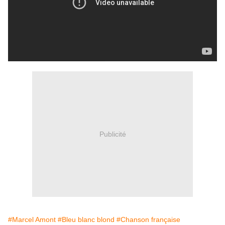
Publicité
#Marcel Amont
#Bleu blanc blond
#Chanson française