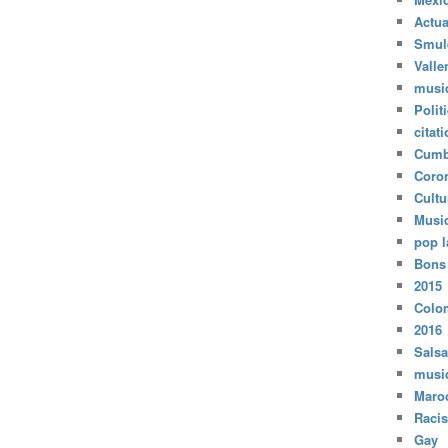
Actua
Smul
Valle
musi
Polit
citat
Cumb
Coro
Cultu
Musi
pop l
Bons
2015
Colo
2016
Salsa
musi
Maro
Raci
Gay