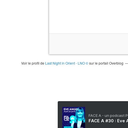
Voir le profil de
Last Night in Orient - LNO ©
sur le portail Overblog
FACE A - un podcast 
FACE A #30 : Eve A