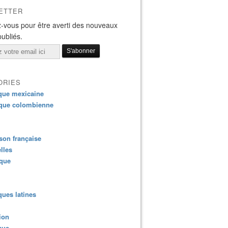
ETTER
-vous pour être averti des nouveaux
publiés.
ORIES
que mexicaine
que colombienne
on française
lles
ique
ues latines
ion
que