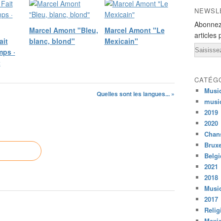
NEWSL
Abonnez
Marcel Amont "Bleu,
Marcel Amont "Le
articles 
ait
blanc, blond"
Mexicain"
Email
mps ·
t
CATÉG
Musi
Quelles sont les langues... »
musi
2019
2020
Chans
Bruxe
Belg
2021
2018
Musiq
2017
Relig
Mexi