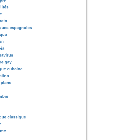
lités
e
nato
ques espagnoles
ique
ion
ia
navirus
re gay
que cubaine
atino
 plans
mbie
que classique
c
sme