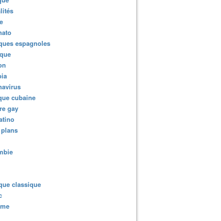
lités
e
nato
ques espagnoles
ique
ion
ia
navirus
que cubaine
re gay
atino
 plans
mbie
que classique
c
sme