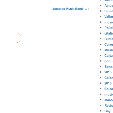
Actua
Juglares Music Band -... »
Smul
Valle
musi
Polit
citat
Cumb
Coro
Musi
Cultu
pop l
Bons
2015
Colo
2016
Salsa
musi
Maro
Raci
Gay