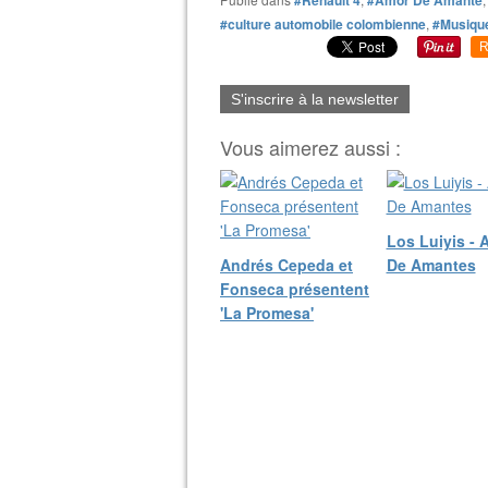
#culture automobile colombienne
,
#Musiqu
R
S'inscrire à la newsletter
Vous aimerez aussi :
Los Luiyis - 
Andrés Cepeda et
De Amantes
Fonseca présentent
'La Promesa'