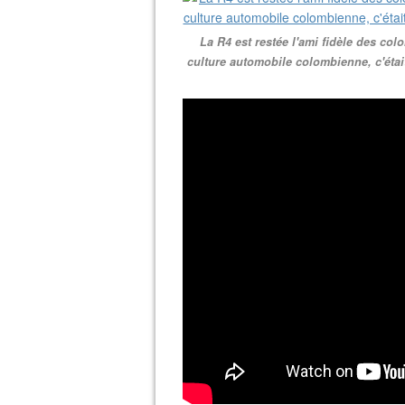
La R4 est restée l'ami fidèle des co
culture automobile colombienne, c'était