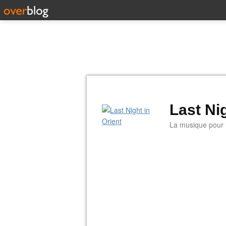
Last Nig
La musique pour la