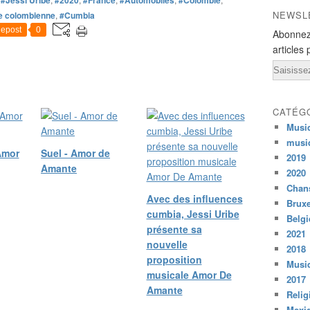
NEWSL
e colombienne
,
#Cumbia
epost
0
Abonnez
articles 
Email
CATÉG
Musi
musi
Amor
Suel - Amor de
2019
Amante
2020
Chans
Avec des influences
Bruxe
cumbia, Jessi Uribe
Belg
présente sa
2021
nouvelle
2018
proposition
Musiq
musicale Amor De
2017
Amante
Relig
Mexi