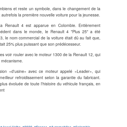
lombiens et reste un symbole, dans le changement de la
 autrefois la première nouvelle voiture pour la jeunesse.
la Renault 4 est apparue en Colombie. Entièrement
édent dans le monde, le Renault 4 "Plus 25" a été
 le nom commercial de la voiture était dû au fait que,
it 25% plus puissant que son prédécesseur.
les voir rouler avec le moteur 1300 de la Renault 12, qui
ce mécanisme.
sion «d'usine» avec ce moteur appelé «Leader», qui
eilleur refroidissement selon la garantie du fabricant.
 plus évoluée de toute l'histoire du véhicule français, en
ent
,
#Jessi Uribe
,
#2020
,
#France
,
#Automobiles
,
#Colombie
,