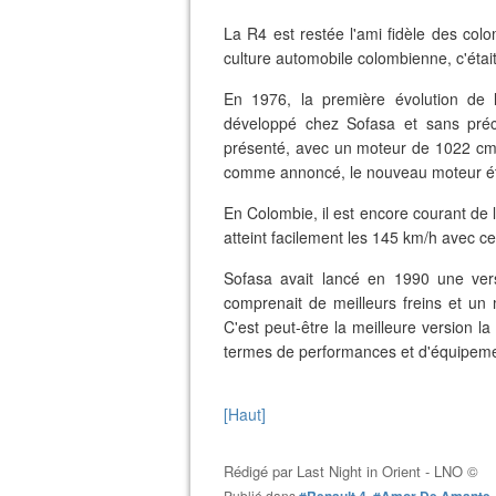
La R4 est restée l'ami fidèle des co
culture automobile colombienne, c'était
En 1976, la première évolution de 
développé chez Sofasa et sans préc
présenté, avec un moteur de 1022 cm3,
comme annoncé, le nouveau moteur éta
En Colombie, il est encore courant de 
atteint facilement les 145 km/h avec 
Sofasa avait lancé en 1990 une ver
comprenait de meilleurs freins et un m
C'est peut-être la meilleure version la
termes de performances et d'équipem
[Haut]
Rédigé par
Last Night in Orient - LNO ©
Publié dans
#Renault 4
,
#Amor De Amante