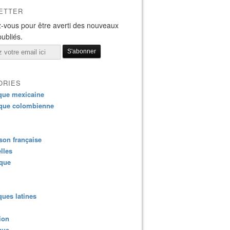
ETTER
-vous pour être averti des nouveaux
publiés.
ORIES
que mexicaine
que colombienne
on française
lles
ique
ues latines
ion
que