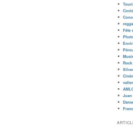
Tour
Covid
Conc
regg
Fête 
Phot
Envi
Péro
Musiq
Rock
Silve
Ciné
valle
AML
Juan 
Dans
Fran
ARTIC