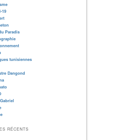
isme
-19
ert
aeton
du Paradis
ographie
ronnement
u
ues tunisiennes
stre Dangond
ma
nato
O
Gabriel
e
ce
LES RÉCENTS