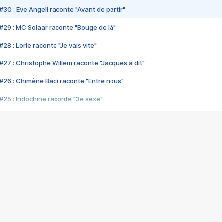
#30 : Eve Angeli raconte "Avant de partir"
#29 : MC Solaar raconte "Bouge de là"
28 : Lorie raconte "Je vais vite"
#27 : Christophe Willem raconte "Jacques a dit"
#26 : Chimène Badi raconte "Entre nous"
#25 : Indochine raconte "3e sexe"
#24 : Zaho raconte "C'est chelou"
#23 : Patrick Bruel raconte "Au café des délices"
#22 : Kyo raconte "Le chemin"
#21 : Nolwenn Leroy raconte "Cassé"
#20 : Patrick Hernandez raconte "Born to be alive"
#19 : Lorie raconte "Près de moi"