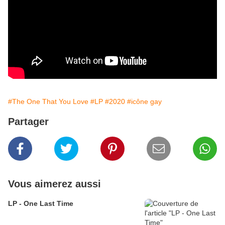
#The One That You Love
#LP
#2020
#icône gay
Partager
Vous aimerez aussi
LP - One Last Time