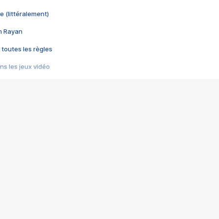
e (littéralement)
im Rayan
 toutes les règles
s les jeux vidéo
us choquant de Rockstar ? - Le scandale BULLY
e plus moche de Steam
du RÊVE tourne au CAUCHEMAR
pendant 8 heures
it… à tort
umiliés par un jeu vidéo
ire - Final Fantasy 8
ti un empire - Age of Empires