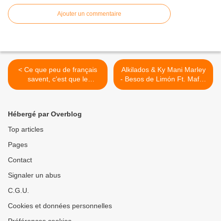
Ajouter un commentaire
< Ce que peu de français
Alkilados & Ky Mani Marley
savent, c'est que le
- Besos de Limón Ft. Maffio
président AMLO a publié 17
>
livres.
Hébergé par Overblog
Top articles
Pages
Contact
Signaler un abus
C.G.U.
Cookies et données personnelles