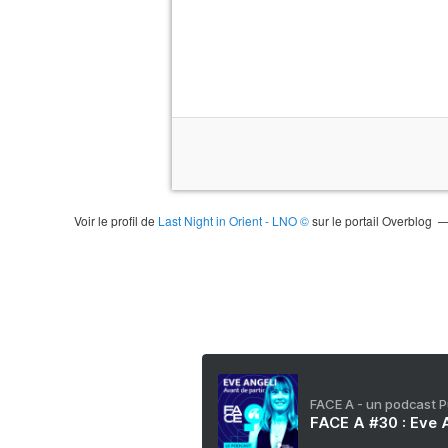
Voir le profil de
Last Night in Orient - LNO ©
sur le portail Overblog
FACE A - un podcast 
FACE A #30 : Eve A