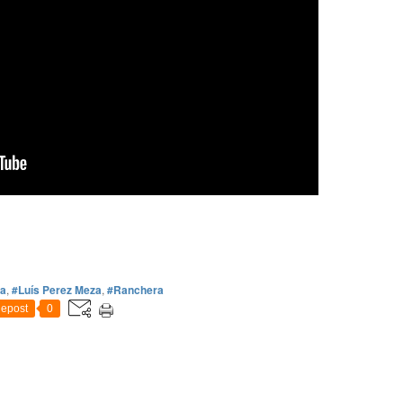
da
,
#Luís Perez Meza
,
#Ranchera
epost
0