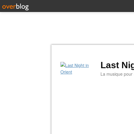
Last Nig
La musique pour la