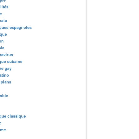
lités
e
nato
ques espagnoles
ique
ion
ia
navirus
que cubaine
re gay
atino
 plans
mbie
que classique
c
sme