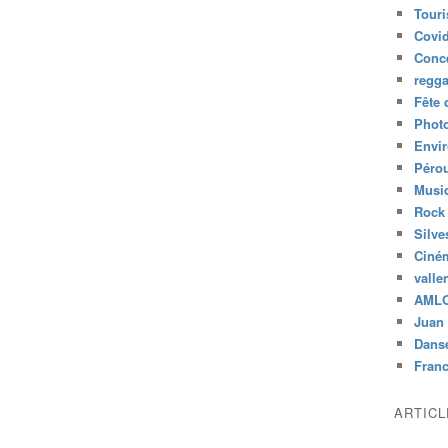
Tour
Covid
Conc
regg
Fête 
Phot
Envi
Péro
Musiq
Rock
Silve
Ciné
valle
AML
Juan 
Dans
Fran
ARTIC