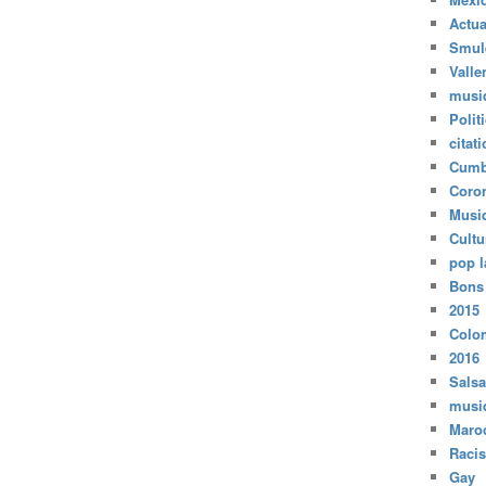
Actua
Smul
Valle
musi
Polit
citat
Cumb
Coro
Musi
Cultu
pop l
Bons
2015
Colo
2016
Salsa
musi
Maro
Raci
Gay