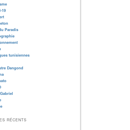
isme
-19
ert
aeton
du Paradis
ographie
ronnement
u
ues tunisiennes
stre Dangond
ma
nato
O
Gabriel
e
ce
LES RÉCENTS