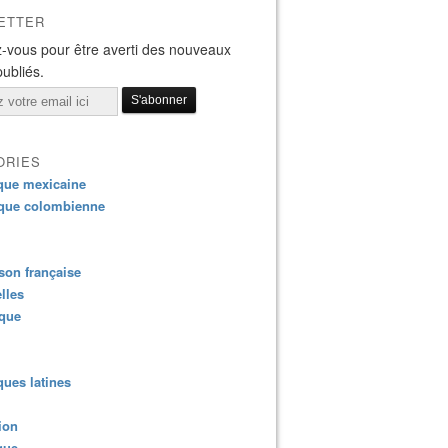
ETTER
-vous pour être averti des nouveaux
publiés.
ORIES
que mexicaine
que colombienne
on française
lles
ique
ues latines
ion
que