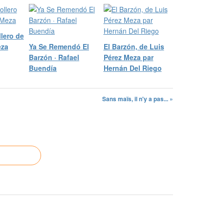
llero de
eza
Ya Se Remendó El
El Barzón, de Luis
Barzón · Rafael
Pérez Meza par
Buendía
Hernán Del Riego
Sans maïs, il n'y a pas... »