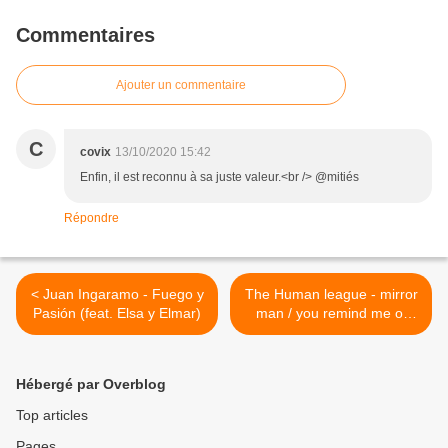
Commentaires
Ajouter un commentaire
C
covix
13/10/2020 15:42
Enfin, il est reconnu à sa juste valeur.<br /> @mitiés
Répondre
< Juan Ingaramo - Fuego y
The Human league - mirror
Pasión (feat. Elsa y Elmar)
man / you remind me of
gold - 1982 >
Hébergé par Overblog
Top articles
Pages