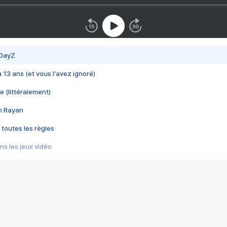
 DayZ
 a 13 ans (et vous l'avez ignoré)
e (littéralement)
im Rayan
 toutes les règles
s les jeux vidéo
us choquant de Rockstar ? - Le scandale BULLY
e plus moche de Steam
du RÊVE tourne au CAUCHEMAR
pendant 8 heures