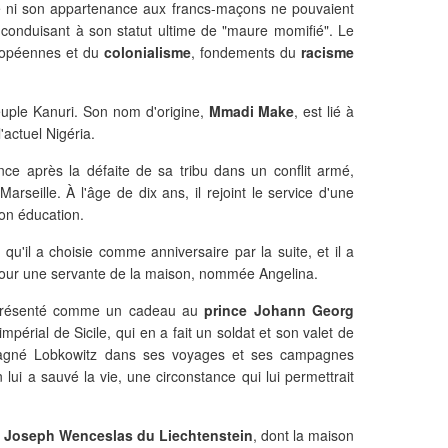
le ni son appartenance aux francs-maçons ne pouvaient
conduisant à son statut ultime de "maure momifié". Le
uropéennes et du
colonialisme
, fondements du
racisme
euple Kanuri. Son nom d'origine,
Mmadi Make
, est lié à
'actuel Nigéria.
ance après la défaite de sa tribu dans un conflit armé,
seille. À l'âge de dix ans, il rejoint le service d'une
on éducation.
 qu'il a choisie comme anniversaire par la suite, et il a
pour une servante de la maison, nommée Angelina.
é présenté comme un cadeau au
prince Johann Georg
mpérial de Sicile, qui en a fait un soldat et son valet de
agné Lobkowitz dans ses voyages et ses campagnes
 lui a sauvé la vie, une circonstance qui lui permettrait
à
Joseph Wenceslas du Liechtenstein
, dont la maison