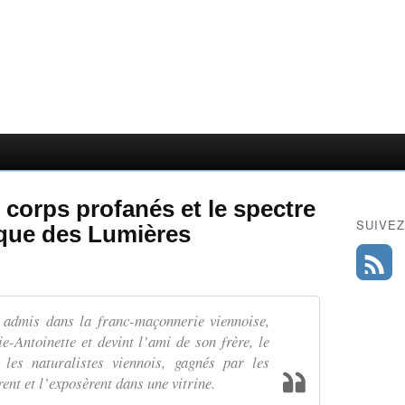
 corps profanés et le spectre
SUIVEZ
ique des Lumières
, admis dans la franc-maçonnerie viennoise,
-Antoinette et devint l’ami de son frère, le
les naturalistes viennois, gagnés par les
rent et l’exposèrent dans une vitrine.