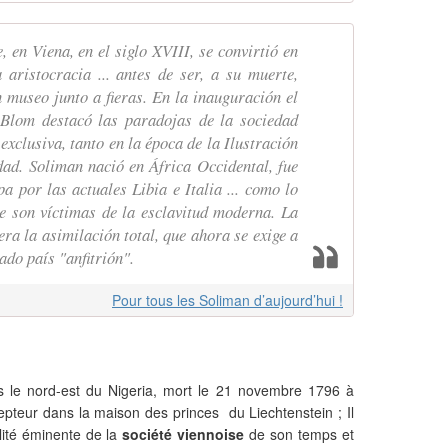
, en Viena, en el siglo XVIII, se convirtió en
 aristocracia ... antes de ser, a su muerte,
 museo junto a fieras. En la inauguración el
 Blom destacó las paradojas de la sociedad
exclusiva, tanto en la época de la Ilustración
dad. Soliman nació en África Occidental, fue
 por las actuales Libia e Italia ... como lo
e son víctimas de la esclavitud moderna. La
era la asimilación total, que ahora se exige a
do país "anfitrión".
Pour tous les Soliman d’aujourd’hui !
 le nord-est du Nigeria, mort le 21 novembre 1796 à
cepteur dans la maison des princes du Liechtenstein ; Il
ité éminente de la
société viennoise
de son temps et