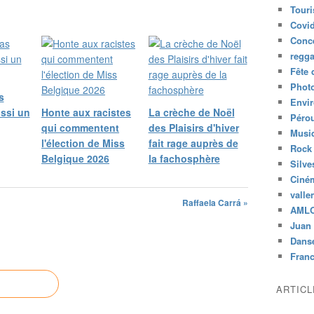
s
Tour
,
Covid
p
Conc
o
regg
s
Fête 
a
Phot
s
s
Envi
e
ussi un
Honte aux racistes
La crèche de Noël
Péro
s
qui commentent
des Plaisirs d'hiver
p
Musiq
l'élection de Miss
fait rage auprès de
i
Rock
Belgique 2026
la fachosphère
e
Silve
d
Ciné
s
valle
s
Raffaela Carrá »
AML
u
Juan 
r
Dans
l
Fran
a
t
a
ARTIC
b