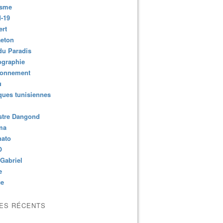
isme
-19
ert
aeton
du Paradis
ographie
ronnement
u
ues tunisiennes
stre Dangond
ma
nato
O
Gabriel
e
ce
LES RÉCENTS