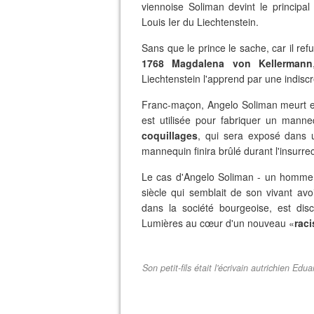
viennoise Soliman devint le principal se
Louis Ier du Liechtenstein.
Sans que le prince le sache, car il re
1768
Magdalena von Kellermann
Liechtenstein l'apprend par une indisc
Franc-maçon, Angelo Soliman meurt en
est utilisée pour fabriquer un mann
coquillages
, qui sera exposé dans 
mannequin finira brûlé durant l'insurre
Le cas d'Angelo Soliman - un homme n
siècle qui semblait de son vivant avoir
dans la société bourgeoise, est dis
Lumières au cœur d'un nouveau «
raci
Son petit-fils était l'écrivain autrichien 