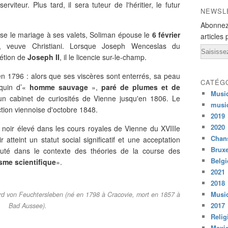
rviteur. Plus tard, il sera tuteur de l'héritier, le futur
NEWSL
Abonnez
fuse le mariage à ses valets, Soliman épouse le
6 février
articles 
, veuve Christiani. Lorsque Joseph Wenceslas du
Email
rétion de
Joseph II
, il le licencie sur-le-champ.
 1796 : alors que ses viscères sont enterrés, sa peau
CATÉG
equin d’«
homme sauvage
»,
paré de plumes et de
Musi
un cabinet de curiosités de Vienne jusqu'en 1806. Le
musi
ction viennoise d'octobre 1848.
2019
2020
oir élevé dans les cours royales de Vienne du XVIIIe
Chans
 atteint un statut social significatif et une acceptation
Bruxe
cuté dans le contexte des théories de la course des
Belg
sme scientifique
».
2021
2018
Musiq
Eduard von Feuchtersleben (né en 1798 à Cracovie, mort en 1857 à
2017
Bad Aussee).
Relig
Mexi