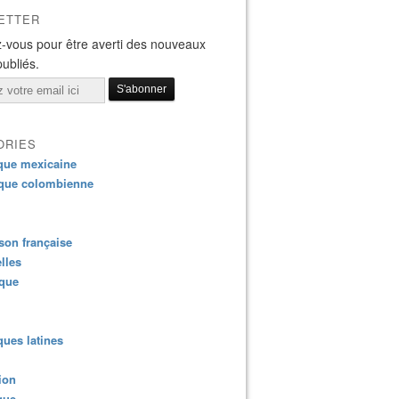
ETTER
-vous pour être averti des nouveaux
publiés.
ORIES
que mexicaine
que colombienne
on française
lles
ique
ues latines
ion
que