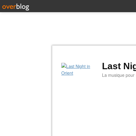
Last Nig
La musique pour la