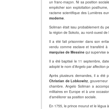
un franc-maçon. Ni sa position socia
empêcher son exploitation posthume, 
racisme scientifique des Lumières e
moderne
.
Soliman était issu probablement du p
la région de Sokoto, au nord-ouest de l
Il a été fait prisonnier dans son enf
vendu comme esclave et transféré à Mar
marquise de Messine
qui supervise s
Il a été baptisé le 11 septembre, date
adopté le nom d'Angelo par affection 
Après plusieurs demandes, il a ét
Christian de Lobkowitz
, gouverneur i
chambre. Angelo Soliman a accomp
militaires en Europe et à une occasion
d'améliorer sa position sociale.
En 1755, le prince mourut et le légua 