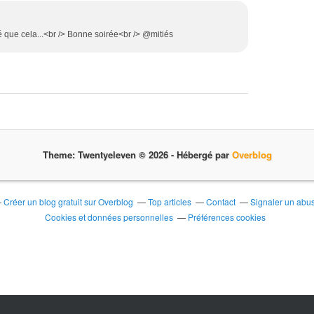
l
e
t
ré que cela...<br /> Bonne soirée<br /> @mitiés
t
e
e
t
c
a
l
a
Theme: Twentyeleven © 2026 -
Hébergé par
Overblog
c
o
n
f
Créer un blog gratuit sur Overblog
Top articles
Contact
Signaler un abu
o
Cookies et données personnelles
Préférences cookies
r
t
a
b
l
e
m