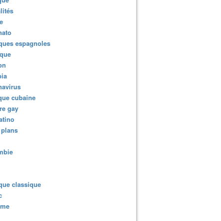
lités
e
rie et fantasme d'effacement : enquête musicale par temps 
nato
ques espagnoles
ique
ion
ia
navirus
que cubaine
re gay
atino
 plans
mbie
que classique
c
sme