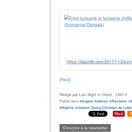
[Haut]
Rédigé par
Last Night in Orient - LNO ©
Publié dans
#Angelo Soliman
,
#Racisme
,
#
#Nigéria
,
#Johann Georg Christian de Lobk
R
S'inscrire à la newsletter