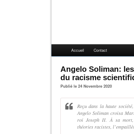
Accueil
Contact
Angelo Soliman: les
du racisme scientif
Publié le 24 Novembre 2020
Reçu dans la haute société
Angelo Soliman croisa Marie
roi Joseph II. À sa mort, 
théories racistes, l’empaillè