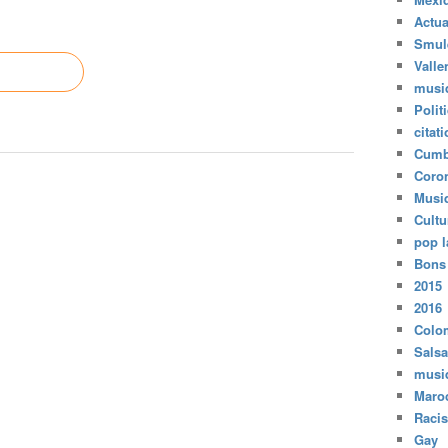
Actua
Smul
Valle
musi
Polit
citat
Cumb
Coro
Musi
Cultu
pop l
Bons
2015
2016
Colo
Salsa
musi
Maro
Raci
Gay