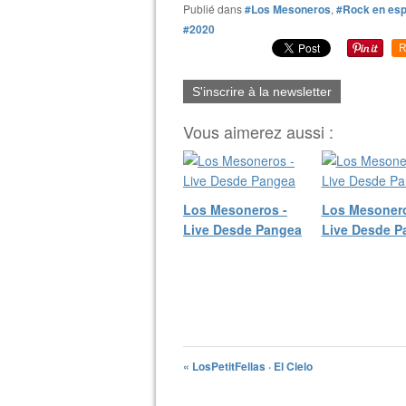
Publié dans
#Los Mesoneros
,
#Rock en esp
#2020
R
S'inscrire à la newsletter
Vous aimerez aussi :
Los Mesoneros -
Los Mesonero
Live Desde Pangea
Live Desde P
« LosPetitFellas · El Cielo