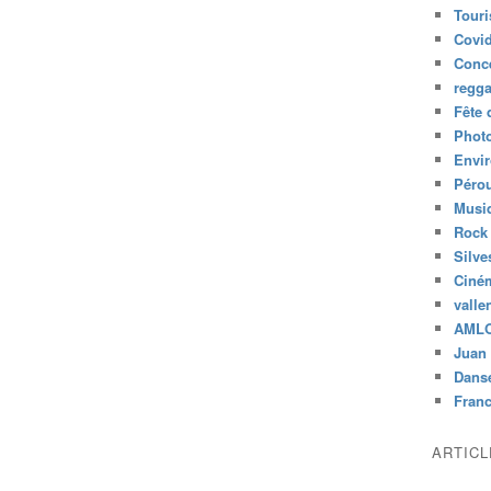
Tour
Covid
Conc
regg
Fête 
Phot
Envi
Péro
Musiq
Rock
Silve
Ciné
valle
AML
Juan 
Dans
Fran
ARTIC