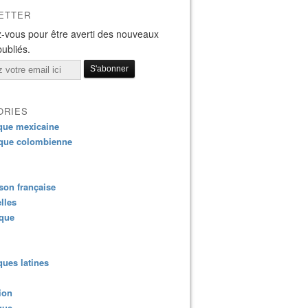
ETTER
-vous pour être averti des nouveaux
publiés.
ORIES
que mexicaine
que colombienne
on française
lles
ique
ues latines
ion
que