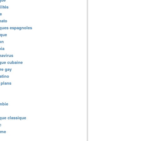
lités
e
nato
ques espagnoles
ique
ion
ia
navirus
que cubaine
re gay
atino
 plans
mbie
que classique
c
sme