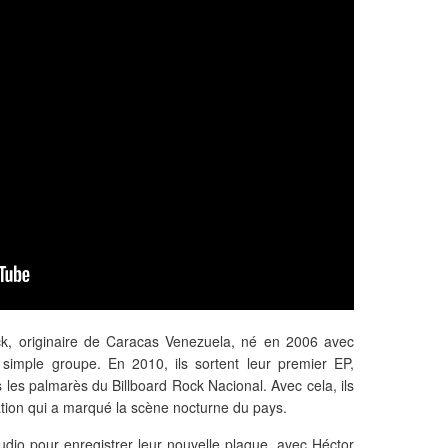
k, originaire de Caracas Venezuela, né en 2006 avec
n simple groupe. En 2010, ils sortent leur premier EP,
s les palmarès du Billboard Rock Nacional. Avec cela, ils
ation qui a marqué la scène nocturne du pays.
tudio pour enregistrer leur nouvelle plaque, avec Héctor