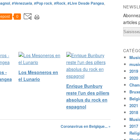
agnol
,
#Venezuela
,
#Pop rock
,
#Rock
,
#Live Desde Pangea
,
NEWSL
Abonnez
epost
0
articles 
Email
CATÉG
Musi
musi
2019
s -
Los Mesoneros en
2020
angea
el Lunario
Chans
Enrique Bunbury
Bruxe
reste l'un des piliers
Belg
absolus du rock en
2021
espagnol
2018
Musiq
2017
Coronavirus en Belgique... »
Relig
Mexi