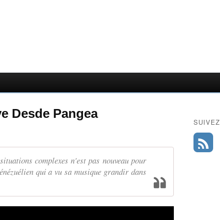
ve Desde Pangea
SUIVEZ
 situations complexes n'est pas nouveau pour
énézuélien qui a vu sa musique grandir dans