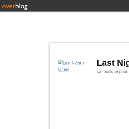
Last Nig
La musique pour la