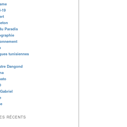
isme
-19
ert
aeton
du Paradis
ographie
ronnement
u
ues tunisiennes
stre Dangond
ma
nato
O
Gabriel
e
ce
LES RÉCENTS