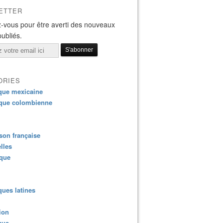
ETTER
-vous pour être averti des nouveaux
publiés.
ORIES
que mexicaine
que colombienne
on française
lles
ique
ues latines
ion
que