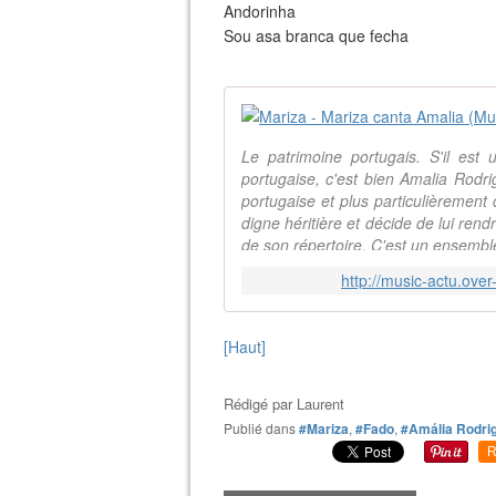
Andorinha
Sou asa branca que fecha
Le patrimoine portugais. S'il est 
portugaise, c'est bien Amalia Rodrig
portugaise et plus particulièrement 
digne héritière et décide de lui re
de son répertoire. C'est un ensembl
http://music-actu.ove
[Haut]
Rédigé par
Laurent
Publié dans
#Mariza
,
#Fado
,
#Amália Rodri
R