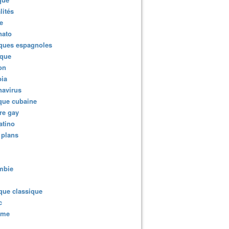
lités
e
nato
ques espagnoles
ique
ion
ia
navirus
que cubaine
re gay
atino
 plans
mbie
que classique
c
sme