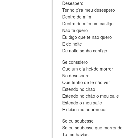
Desespero
Tenho p’ra meu desespero
Dentro de mim
Dentro de mim um castigo
Não te quero
Eu digo que te não quero
E de noite
De noite sonho contigo
Se considero
Que um dia hei-de morrer
No desespero
Que tenho de te não ver
Estendo no chão
Estendo no chão o meu xaile
Estendo o meu xaile
E deixo-me adormecer
Se eu soubesse
Se eu soubesse que morrendo
Tu me havias