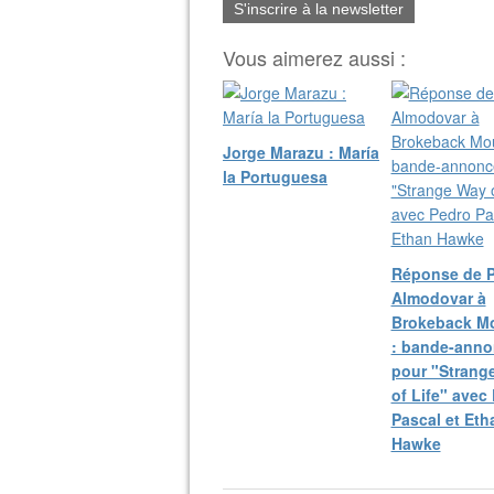
S'inscrire à la newsletter
Vous aimerez aussi :
Jorge Marazu : María
la Portuguesa
Réponse de 
Almodovar à
Brokeback M
: bande-ann
pour "Strang
of Life" avec
Pascal et Eth
Hawke