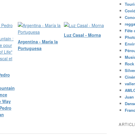
Tour
Covid
Conc
regg
Fête 
Luz Casal - Morna
Phot
Argentina - María la
Envi
Portuguesa
Péro
Musiq
Rock
Silve
Pedro
Ciné
valle
ountain
AML
once
Juan 
e Way
Dans
 Pedro
Fran
an
ARTIC