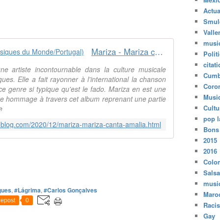
Actua
Smul
Valle
musi
Mariza - Mariza canta Amalia (Musiques du Monde/Portugal)
Polit
citat
une artiste incontournable dans la culture musicale
Cumb
ues. Elle a fait rayonner à l'international la chanson
Coro
ce genre si typique qu'est le fado. Mariza en est une
Musi
ndre hommage à travers cet album reprenant une partie
Cultu
e
pop l
r-blog.com/2020/12/mariza-mariza-canta-amalia.html
Bons
2015
2016
Colo
Salsa
musi
gues
,
#Lágrima
,
#Carlos Gonçalves
Maro
epost
0
Raci
Gay