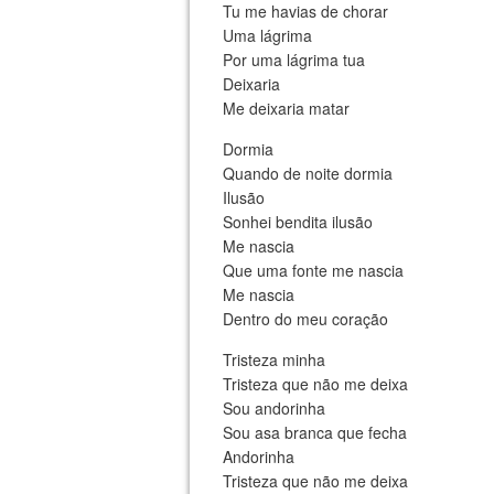
Tu me havias de chorar
Uma lágrima
Por uma lágrima tua
Deixaria
Me deixaria matar
Dormia
Quando de noite dormia
Ilusão
Sonhei bendita ilusão
Me nascia
Que uma fonte me nascia
Me nascia
Dentro do meu coração
Tristeza minha
Tristeza que não me deixa
Sou andorinha
Sou asa branca que fecha
Andorinha
Tristeza que não me deixa