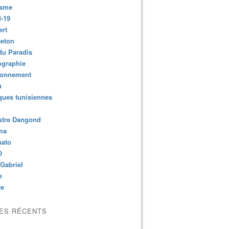
isme
-19
ert
aeton
du Paradis
ographie
ronnement
u
ues tunisiennes
stre Dangond
ma
nato
O
Gabriel
e
ce
LES RÉCENTS