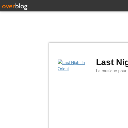
Last Nig
La musique pour la