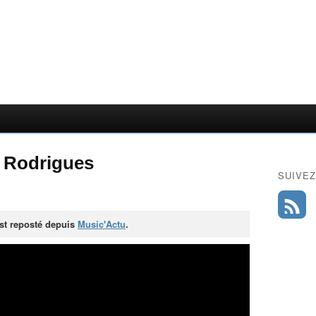
a Rodrigues
SUIVEZ
est reposté depuis
Music'Actu
.