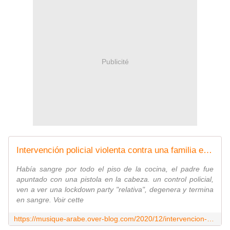
Publicité
Intervención policial violenta contra una familia en Lasnes a raíz de una denuncia de vecinos por ruido. - Last Night in Orient
Había sangre por todo el piso de la cocina, el padre fue
apuntado con una pistola en la cabeza. un control policial,
ven a ver una lockdown party "relativa", degenera y termina
en sangre. Voir cette
https://musique-arabe.over-blog.com/2020/12/intervencion-policial-violenta-con-una-familia-en-lasnes-a-raiz-de-una-denuncia-de-vecinos-por-ruido.html