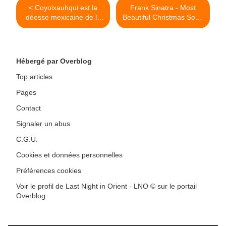
< Coyolxauhqui est la
Frank Sinatra - Most
déesse mexicaine de la
Beautiful Christmas Song
lune; son monolithe a été
>
retrouvé au pied des
marches de
Huitzilopochtli, dans le
Hébergé par Overblog
temple principal.
Top articles
Pages
Contact
Signaler un abus
C.G.U.
Cookies et données personnelles
Préférences cookies
Voir le profil de Last Night in Orient - LNO © sur le portail
Overblog