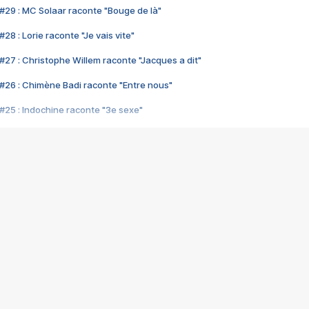
#29 : MC Solaar raconte "Bouge de là"
28 : Lorie raconte "Je vais vite"
#27 : Christophe Willem raconte "Jacques a dit"
#26 : Chimène Badi raconte "Entre nous"
#25 : Indochine raconte "3e sexe"
#24 : Zaho raconte "C'est chelou"
#23 : Patrick Bruel raconte "Au café des délices"
#22 : Kyo raconte "Le chemin"
#21 : Nolwenn Leroy raconte "Cassé"
#20 : Patrick Hernandez raconte "Born to be alive"
#19 : Lorie raconte "Près de moi"
#18 : Michael Jones raconte "A nos actes manqués" (avec Jean-Jacque
#17 : Khaled raconte "Aïcha"