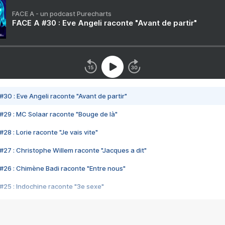
FACE A - un podcast Purecharts
FACE A #30 : Eve Angeli raconte "Avant de partir"
#30 : Eve Angeli raconte "Avant de partir"
#29 : MC Solaar raconte "Bouge de là"
28 : Lorie raconte "Je vais vite"
#27 : Christophe Willem raconte "Jacques a dit"
#26 : Chimène Badi raconte "Entre nous"
#25 : Indochine raconte "3e sexe"
#24 : Zaho raconte "C'est chelou"
#23 : Patrick Bruel raconte "Au café des délices"