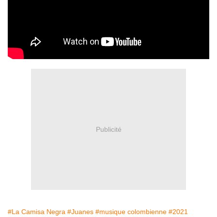
Publicité
#La Camisa Negra
#Juanes
#musique colombienne
#2021