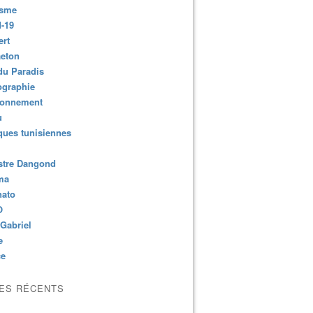
isme
-19
ert
aeton
du Paradis
ographie
ronnement
u
ues tunisiennes
stre Dangond
ma
nato
O
Gabriel
e
ce
LES RÉCENTS