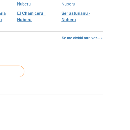
ría
El Chamiceru ·
Ser asturianu ·
u
Nuberu
Nuberu
Se me olvidó otra vez... »