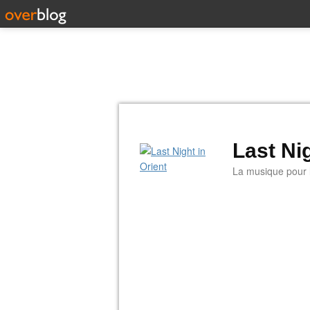
Last Nig
La musique pour la