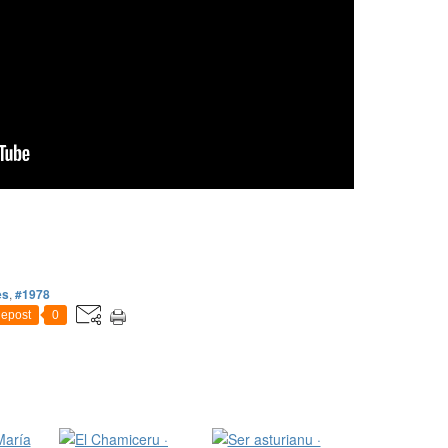
es
,
#1978
epost
0