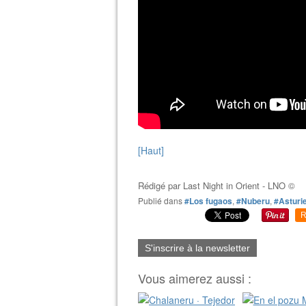
[Haut]
Rédigé par
Last Night in Orient - LNO ©
Publié dans
#Los fugaos
,
#Nuberu
,
#Asturi
R
S'inscrire à la newsletter
Vous aimerez aussi :