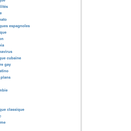
lités
e
nato
ques espagnoles
ique
ion
ia
navirus
que cubaine
re gay
atino
 plans
mbie
que classique
c
sme