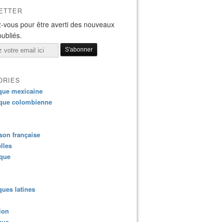
ETTER
-vous pour être averti des nouveaux
publiés.
ORIES
que mexicaine
que colombienne
on française
lles
ique
ues latines
ion
que