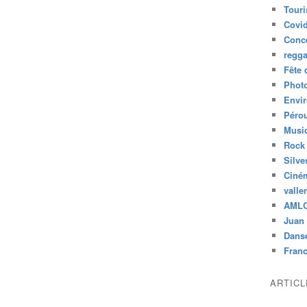
Tour
Covid
Conc
regg
Fête 
Phot
Envi
Péro
Musiq
Rock
Silve
Ciné
valle
AML
Juan 
Dans
Fran
ARTIC