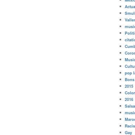
Actua
Smul
Valle
musi
Polit
citat
Cumb
Coro
Musi
Cultu
pop l
Bons
2015
Colo
2016
Salsa
musi
Maro
Raci
Gay