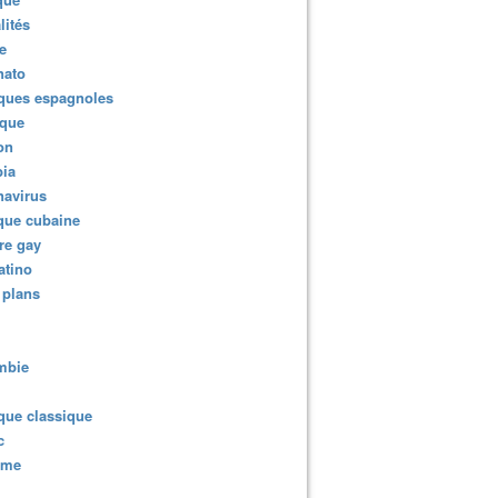
lités
e
nato
ques espagnoles
ique
ion
ia
navirus
que cubaine
re gay
atino
 plans
mbie
que classique
c
sme