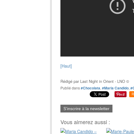
[Haut]
Rédigé par
Last Night in Orient - LNO ©
Publié dans
#Chocolata
,
#Maria Candido
,
#
R
S'inscrire à la newsletter
Vous aimerez aussi :