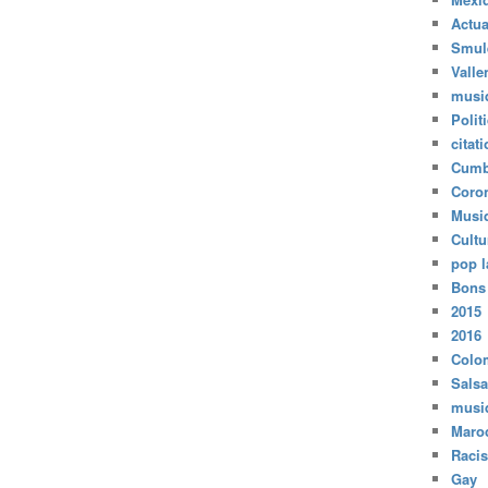
Actua
Smul
Valle
musi
Polit
citat
Cumb
Coro
Musi
Cultu
pop l
Bons
2015
2016
Colo
Salsa
musi
Maro
Raci
Gay