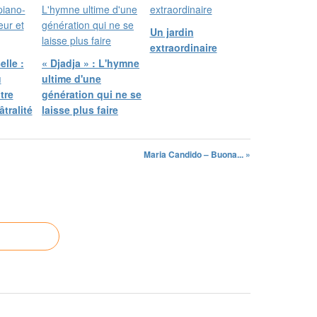
Un jardin
extraordinaire
elle :
​« Djadja » : L'hymne
u
ultime d'une
tre
génération qui ne se
âtralité
laisse plus faire
Maria Candido – Buona... »