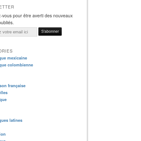
ETTER
-vous pour être averti des nouveaux
publiés.
ORIES
que mexicaine
que colombienne
on française
lles
ique
ues latines
ion
que