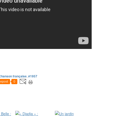
Chanson française
,
#1957
epost
0