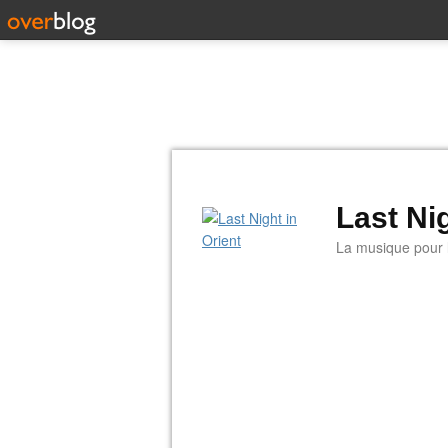
Last Nig
La musique pour la