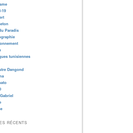
isme
-19
ert
aeton
du Paradis
ographie
ronnement
u
ues tunisiennes
stre Dangond
ma
nato
O
Gabriel
e
ce
LES RÉCENTS