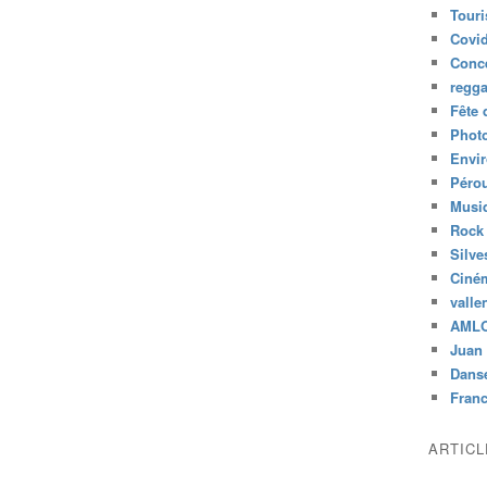
Tour
Covid
Conc
regg
Fête 
Phot
Envi
Péro
Musiq
Rock
Silve
Ciné
valle
AML
Juan 
Dans
Fran
ARTIC