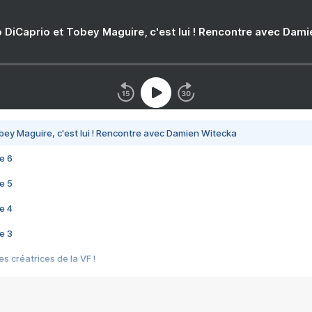
 DiCaprio et Tobey Maguire, c'est lui ! Rencontre avec Dam
bey Maguire, c'est lui ! Rencontre avec Damien Witecka
e 6
e 5
e 4
e 3
s créatrices de la VF !
e 2
e 1