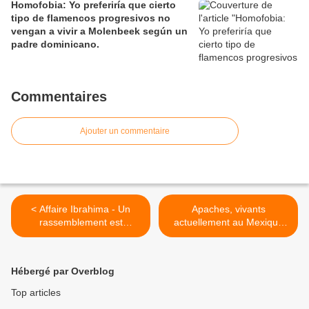
Homofobia: Yo preferiría que cierto
tipo de flamencos progresivos no
vengan a vivir a Molenbeek según un
padre dominicano.
Commentaires
Ajouter un commentaire
< Affaire Ibrahima - Un
Apaches, vivants
rassemblement est
actuellement au Mexique
organisé ce mercredi 13
du 21e siècle >
janvier, à 15h, devant le
commissariat de Gare du
Hébergé par Overblog
Nord
Top articles