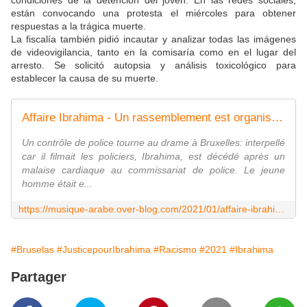
condiciones de la detención del joven. En las redes sociales,
están convocando una protesta el miércoles para obtener
respuestas a la trágica muerte.
La fiscalía también pidió incautar y analizar todas las imágenes
de videovigilancia, tanto en la comisaría como en el lugar del
arresto. Se solicitó autopsia y análisis toxicológico para
establecer la causa de su muerte.
Affaire Ibrahima - Un rassemblement est organisé ce mercredi 13 janvier, à 15h, devant le commissariat de Gare du Nord - Last Night in Orient
Un contrôle de police tourne au drame à Bruxelles: interpellé
car il filmait les policiers, Ibrahima, est décédé après un
malaise cardiaque au commissariat de police. Le jeune
homme était e...
https://musique-arabe.over-blog.com/2021/01/affaire-ibrahima-un-rassemblement-est-organise-ce-mercredi-13-janvier-a-15h-devant-le-commissariat-de-gare-du-nord.html
#Bruselas
#JusticepourIbrahima
#Racismo
#2021
#Ibrahima
Partager