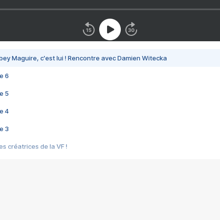
bey Maguire, c'est lui ! Rencontre avec Damien Witecka
e 6
e 5
e 4
e 3
s créatrices de la VF !
e 2
e 1
e Mektoub My Love arrive enfin ! Rencontre avec Shaïn Boumedine et Sal
i : après Toni en famille