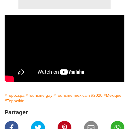
#Tepozspa
#Tourisme gay
#Tourisme mexicain
#2020
#Mexique
#Tepoztlán
Partager