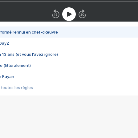
nsformé l’ennui en chef-d’œuvre
 DayZ
 a 13 ans (et vous l'avez ignoré)
e (littéralement)
im Rayan
 toutes les règles
s les jeux vidéo
us choquant de Rockstar ? - Le scandale BULLY
e plus moche de Steam
du RÊVE tourne au CAUCHEMAR