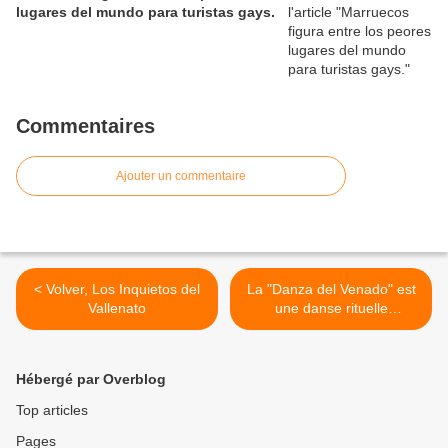
lugares del mundo para turistas gays.
Commentaires
Ajouter un commentaire
< Volver, Los Inquietos del
La "Danza del Venado" est
Vallenato
une danse rituelle
préhispanique, célébrée par
les Indiens Yaqui et Mayas
des États mexicains de
Hébergé par Overblog
Sonora et Sinaloa. >
Top articles
Pages