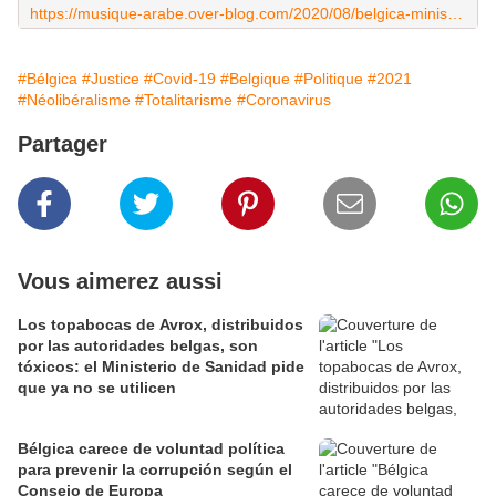
https://musique-arabe.over-blog.com/2020/08/belgica-ministros-con-lenguaje-ultrajante-y-liberticida-en-un-contexto-de-crisis-sanitaria.html
#Bélgica
#Justice
#Covid-19
#Belgique
#Politique
#2021
#Néolibéralisme
#Totalitarisme
#Coronavirus
Partager
Vous aimerez aussi
Los topabocas de Avrox, distribuidos
por las autoridades belgas, son
tóxicos: el Ministerio de Sanidad pide
que ya no se utilicen
Bélgica carece de voluntad política
para prevenir la corrupción según el
Consejo de Europa