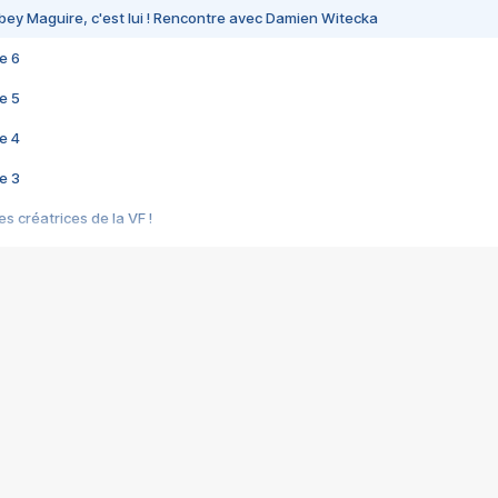
bey Maguire, c'est lui ! Rencontre avec Damien Witecka
e 6
e 5
e 4
e 3
s créatrices de la VF !
e 2
e 1
e Mektoub My Love arrive enfin ! Rencontre avec Shaïn Boumedine et Sal
i : après Toni en famille
elle réalise le bouleversant Dites lui que je l'aime
ais ! Rencontre autour de Vie privée de Rebecca Zlotowski