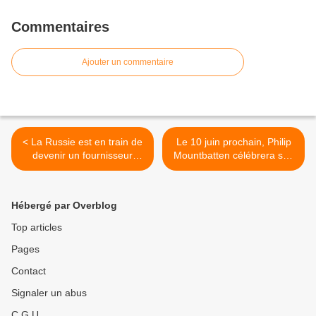
Commentaires
Ajouter un commentaire
< La Russie est en train de
Le 10 juin prochain, Philip
devenir un fournisseur
Mountbatten célébrera son
majeur de vaccins Covid-19
centième anniversaire. >
pour l'Amérique latine
Hébergé par Overblog
Top articles
Pages
Contact
Signaler un abus
C.G.U.