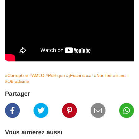
#Corruption
#AMLO
#Politique
#¡Fuchi caca!
#Néolibéralisme
#Obradisme
Partager
Vous aimerez aussi