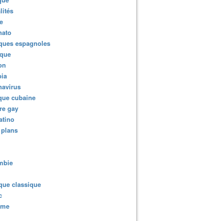
lités
e
nato
ques espagnoles
ique
ion
ia
navirus
que cubaine
re gay
atino
 plans
mbie
que classique
c
sme