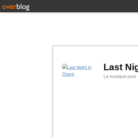
Last Nig
La musique pour la