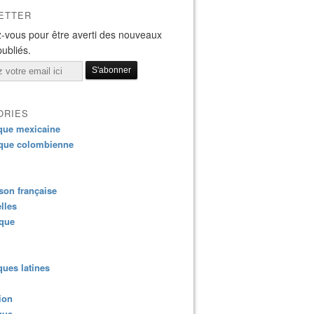
ETTER
-vous pour être averti des nouveaux
publiés.
ORIES
que mexicaine
que colombienne
on française
lles
ique
ues latines
ion
que