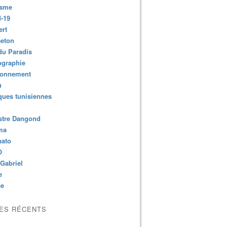
isme
-19
ert
aeton
du Paradis
ographie
ronnement
u
ues tunisiennes
stre Dangond
ma
nato
O
Gabriel
e
ce
LES RÉCENTS