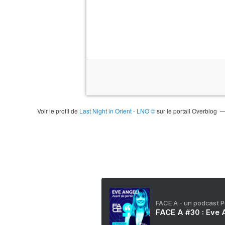
Voir le profil de
Last Night in Orient - LNO ©
sur le portail Overblog
FACE A - un podcast 
FACE A #30 : Eve A