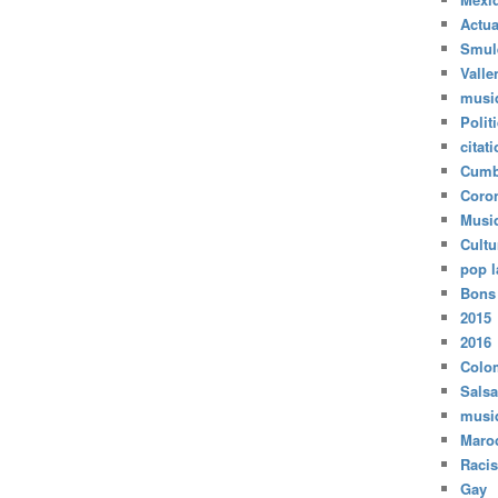
Actua
Smul
Valle
musi
Polit
citat
Cumb
Coro
Musi
Cultu
pop l
Bons
2015
2016
Colo
Salsa
musi
Maro
Raci
Gay