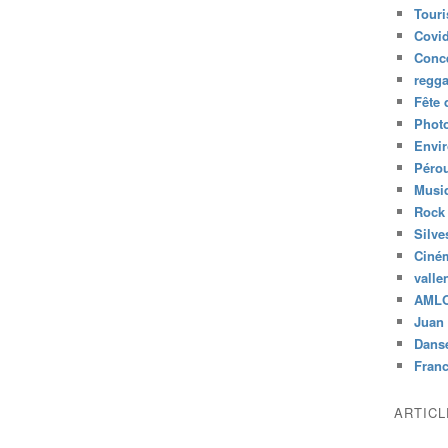
Tour
Covid
Conc
regg
Fête 
Phot
Envi
Péro
Musiq
Rock
Silve
Ciné
valle
AML
Juan 
Dans
Fran
ARTIC