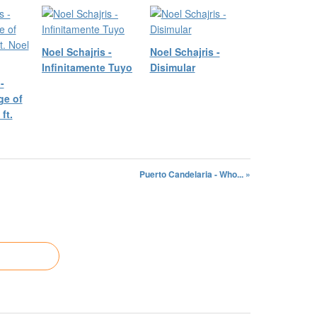
Noel Schajris -
Noel Schajris -
Infinitamente Tuyo
Disimular
-
ge of
ft.
Puerto Candelaria - Who... »