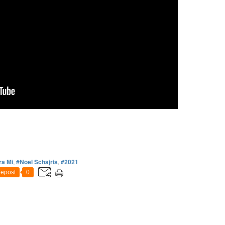
ra Mi
,
#Noel Schajris
,
#2021
epost
0