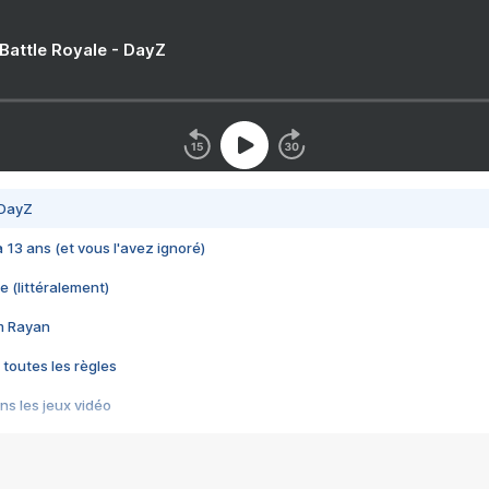
 Battle Royale - DayZ
 DayZ
 a 13 ans (et vous l'avez ignoré)
e (littéralement)
im Rayan
 toutes les règles
s les jeux vidéo
us choquant de Rockstar ? - Le scandale BULLY
e plus moche de Steam