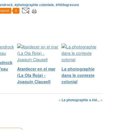
androck
,
#photographie coloniale
,
#Héliogravure
epost
0
ndrock
d'eau
Atardecer en el mar
La photographie
(La Ola Roja) -
dans le contexte
Joaquín Clausell
colonial
« La photographie a été... »