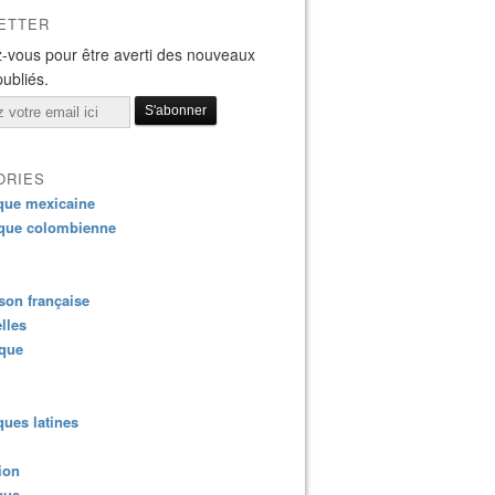
ETTER
-vous pour être averti des nouveaux
publiés.
ORIES
que mexicaine
que colombienne
on française
lles
ique
ues latines
ion
que