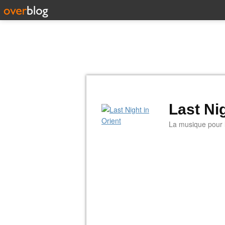
Last Nig
La musique pour la