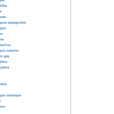
lités
e
nato
ques espagnoles
ique
ion
ia
navirus
que cubaine
re gay
atino
 plans
mbie
que classique
c
sme