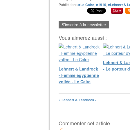
Publié dans
#Le Caire
,
#1910
,
#Lehnert & L
R
S'inscrire à la newsletter
Vous aimerez aussi :
Lehnert & La
Lehnert & Landrock
- Le porteur 
- Femme égyptienne
voilée - Le Caire
« Lehnert & Landrock -...
Commenter cet article