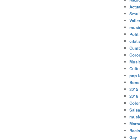
Actua
Smul
Valle
musi
Polit
citat
Cumb
Coro
Musi
Cultu
pop l
Bons
2015
2016
Colo
Salsa
musi
Maro
Raci
Gay