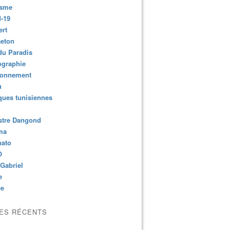
isme
-19
ert
aeton
du Paradis
ographie
ronnement
u
ues tunisiennes
stre Dangond
ma
nato
O
Gabriel
e
ce
LES RÉCENTS