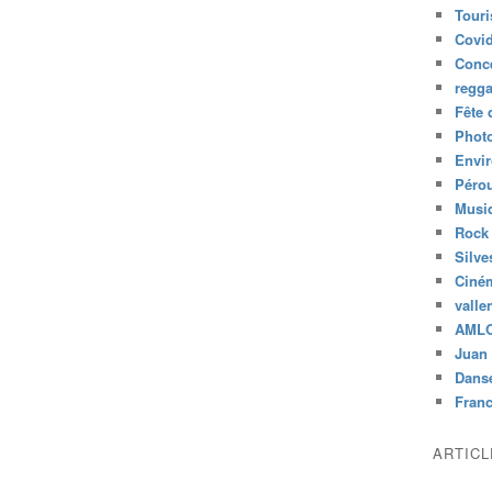
Tour
Covid
Conc
regg
Fête 
Phot
Envi
Péro
Musiq
Rock
Silve
Ciné
valle
AML
Juan 
Dans
Fran
ARTIC