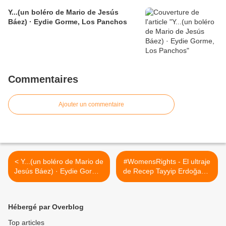
Y...(un boléro de Mario de Jesús
Báez) · Eydie Gorme, Los Panchos
Commentaires
Ajouter un commentaire
< Y...(un boléro de Mario de
#WomensRights - El ultraje
Jesús Báez) · Eydie Gorme,
de Recep Tayyip Erdoğan y
Los Panchos
Charles Michel hacia Ursula
von der Leyen sacude a la
Unión Europea. >
Hébergé par Overblog
Top articles