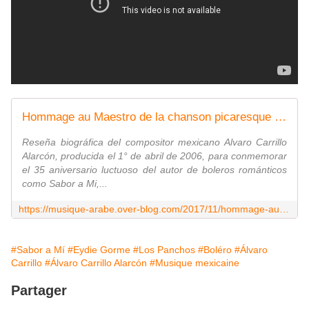
Hommage au Maestro de la chanson picaresque mexicaine : Álvaro Carrillo - Last Night in Orient
Reseña biográfica del compositor mexicano Alvaro Carrillo
Alarcón, producida el 1° de abril de 2006, para conmemorar
el 35 aniversario luctuoso del autor de boleros románticos
como Sabor a Mi,...
https://musique-arabe.over-blog.com/2017/11/hommage-au-maestro-de-la-chanson-picaresque-mexicaine-alvaro-carrillo.html
#Sabor a Mí
#Eydie Gorme
#Los Panchos
#Boléro
#Álvaro
Carrillo
#Álvaro Carrillo Alarcón
#Musique mexicaine
Partager