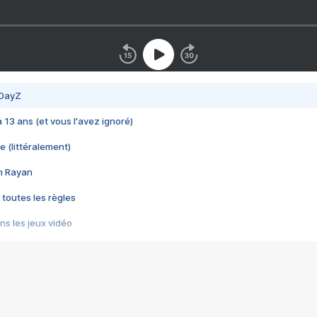
 DayZ
 a 13 ans (et vous l'avez ignoré)
e (littéralement)
im Rayan
 toutes les règles
s les jeux vidéo
us choquant de Rockstar ? - Le scandale BULLY
e plus moche de Steam
du RÊVE tourne au CAUCHEMAR