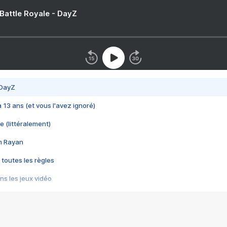
 Battle Royale - DayZ
 DayZ
 a 13 ans (et vous l'avez ignoré)
e (littéralement)
im Rayan
 toutes les règles
s les jeux vidéo
us choquant de Rockstar ? - Le scandale BULLY
e plus moche de Steam