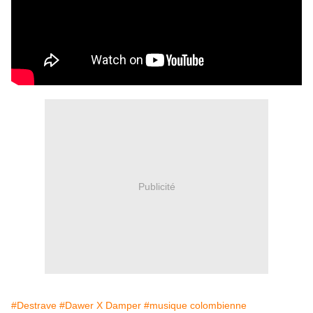
Publicité
#Destrave
#Dawer X Damper
#musique colombienne