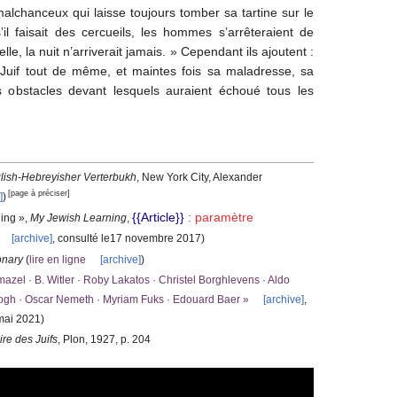
 malchanceux qui laisse toujours tomber sa tartine sur le
’il faisait des cercueils, les hommes s’arrêteraient de
lle, la nuit n’arriverait jamais. » Cependant ils ajoutent :
 Juif tout de même, et maintes fois sa maladresse, sa
es obstacles devant lesquels auraient échoué tous les
lish-Hebreyisher Verterbukh
, New York City, Alexander
[page à préciser]
e
]
)
{{Article}}
: paramètre
ning
»,
My Jewish Learning
,
[
archive
]
, consulté le
17 novembre 2017
)
onary
(
lire en ligne
[
archive
]
)
azel · B. Witler · Roby Lakatos · Christel Borghlevens · Aldo
logh · Oscar Nemeth · Myriam Fuks · Edouard Baer
»
[
archive
]
,
mai 2021
)
oire des Juifs
, Plon, 1927, p. 204