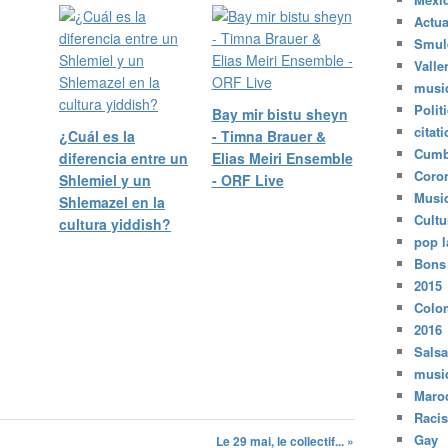
Actua
Smul
Valle
musi
Polit
Bay mir bistu sheyn
citat
¿Cuál es la
- Timna Brauer &
Cumb
diferencia entre un
Elias Meiri Ensemble
Coro
Shlemiel y un
- ORF Live
Musi
Shlemazel en la
Cultu
cultura yiddish?
pop l
Bons
2015
Colo
2016
Salsa
musi
Maro
Raci
Gay
Le 29 mai, le collectif... »