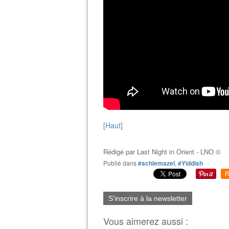
[Haut]
Rédigé par
Last Night in Orient - LNO ©
Publié dans
#schlemazel
,
#Yiddish
R
S'inscrire à la newsletter
Vous aimerez aussi :