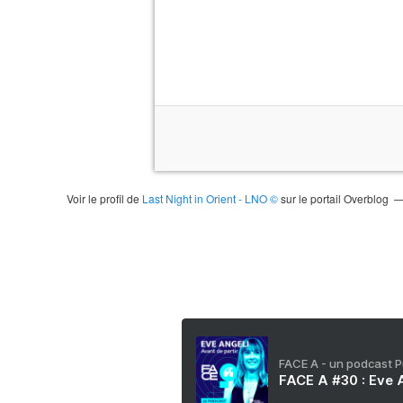
Voir le profil de
Last Night in Orient - LNO ©
sur le portail Overblog
FACE A - un podcast 
FACE A #30 : Eve A