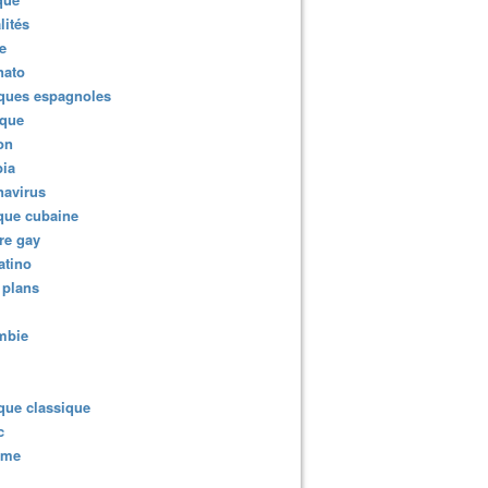
lités
e
nato
ques espagnoles
ique
ion
ia
navirus
que cubaine
re gay
atino
 plans
mbie
que classique
c
sme