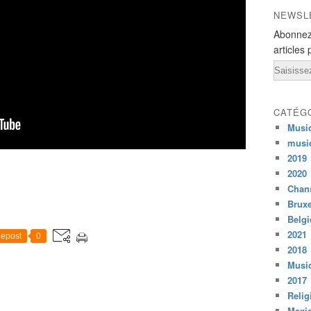
NEWSL
Abonnez
articles 
Email
CATÉG
Musi
musi
2019
2020
Chans
Bruxe
Belg
2021
epost
0
2018
Musiq
2017
Relig
Mexi