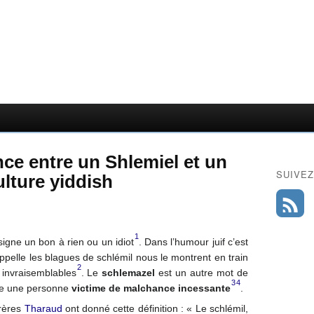
ence entre un Shlemiel et un
SUIVEZ
ulture yiddish
1
signe un bon à rien ou un idiot
. Dans l’humour juif c’est
pelle les blagues de schlémil nous le montrent en train
2
 invraisemblables
. Le
schlemazel
est un autre mot de
3
4
tre une personne
victime de malchance incessante
.
frères
Tharaud
ont donné cette définition : « Le schlémil,