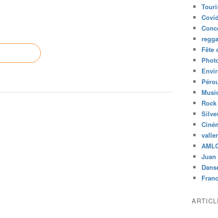
Tour
Covid
Conc
regg
Fête 
Phot
Envi
Péro
Musiq
Rock
Silve
Ciné
valle
AML
Juan 
Dans
Fran
ARTIC