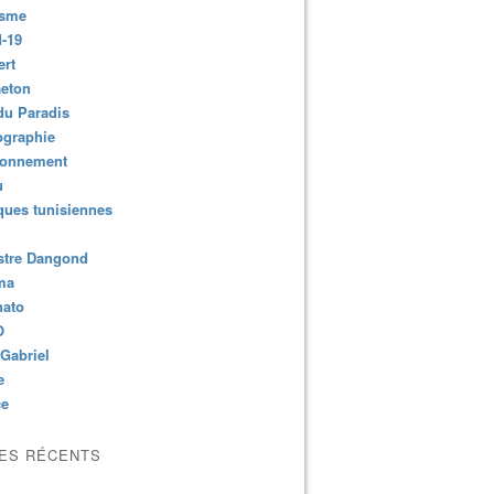
isme
-19
ert
aeton
du Paradis
ographie
ronnement
u
ues tunisiennes
stre Dangond
ma
nato
O
Gabriel
e
ce
LES RÉCENTS