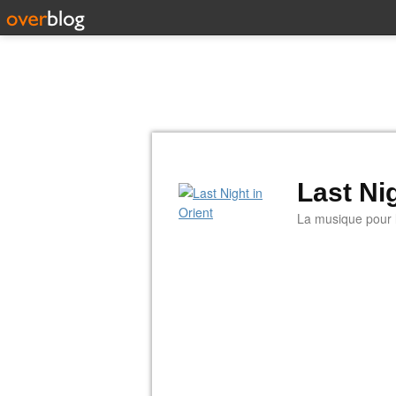
Last Nig
La musique pour la