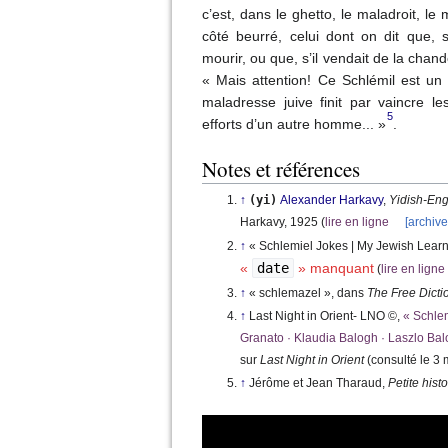
c’est, dans le ghetto, le maladroit, le
côté beurré, celui dont on dit que, s
mourir, ou que, s’il vendait de la chande
« Mais attention! Ce Schlémil est un
maladresse juive finit par vaincre l
5
efforts d’un autre homme... »
.
Notes et références
↑
(yi)
Alexander
Harkavy
,
Yidish-Eng
Harkavy,
1925
(
lire en ligne
[
archiv
↑
«
Schlemiel Jokes | My Jewish Lear
«
date
» manquant
(
lire en ligne
↑
« schlemazel »
, dans
The Free Dicti
↑
Last Night in Orient-
LNO ©
,
«
Schlem
Granato · Klaudia Balogh · Laszlo Ba
sur
Last Night in Orient
(consulté le
3 
↑
Jérôme et Jean Tharaud,
Petite hist