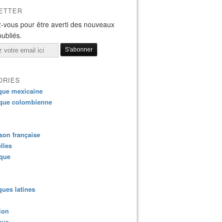
ETTER
-vous pour être averti des nouveaux
publiés.
ORIES
que mexicaine
que colombienne
on française
lles
ique
ues latines
ion
que