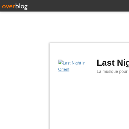
Last Nig
La musique pour la