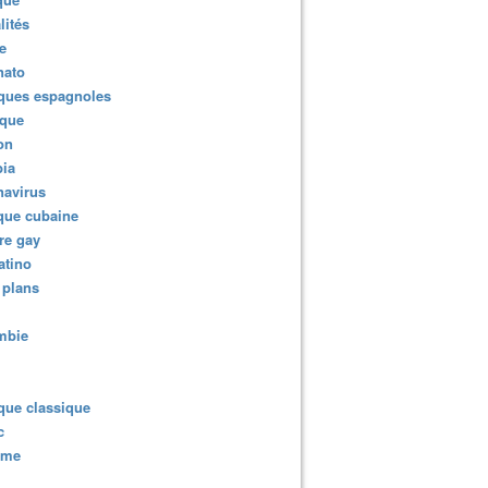
lités
e
nato
ques espagnoles
ique
ion
ia
navirus
que cubaine
re gay
atino
 plans
mbie
que classique
c
sme