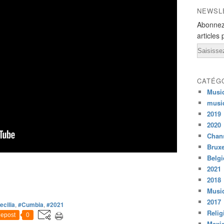
NEWSL
Abonnez
articles 
Email
CATÉG
Musi
musi
2019
2020
Chans
Bruxe
Belg
2021
2018
Musiq
2017
ecilia
,
#Cumbia
,
#2021
Relig
epost
0
Mexi