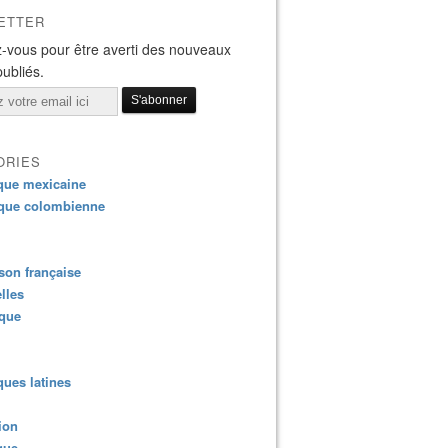
ETTER
-vous pour être averti des nouveaux
publiés.
ORIES
que mexicaine
que colombienne
on française
lles
ique
ues latines
ion
que