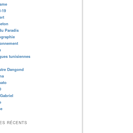
isme
-19
ert
aeton
du Paradis
ographie
ronnement
u
ues tunisiennes
stre Dangond
ma
nato
O
Gabriel
e
ce
LES RÉCENTS