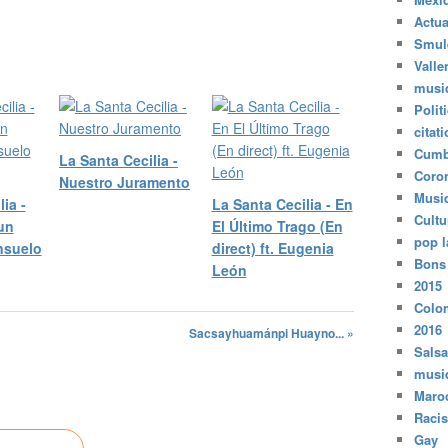
Actua
Smul
Valle
musi
Polit
citat
Cumb
La Santa Cecilia -
Coro
Nuestro Juramento
Musi
ia -
La Santa Cecilia - En
Cultu
 un
El Último Trago (En
pop l
nsuelo
direct) ft. Eugenia
Bons
León
2015
Colo
2016
Sacsayhuamánpi Huayno... »
Salsa
musi
Maro
Raci
Gay