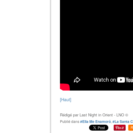
[Haut]
Rédigé par
Last Night in Orient - LNO ©
Publié dans
#Ella Me Enamoró
,
#La Santa C
R