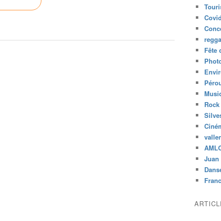
Tour
Covid
Conc
regg
Fête 
Phot
Envi
Péro
Musiq
Rock
Silve
Ciné
valle
AML
Juan 
Dans
Fran
ARTIC