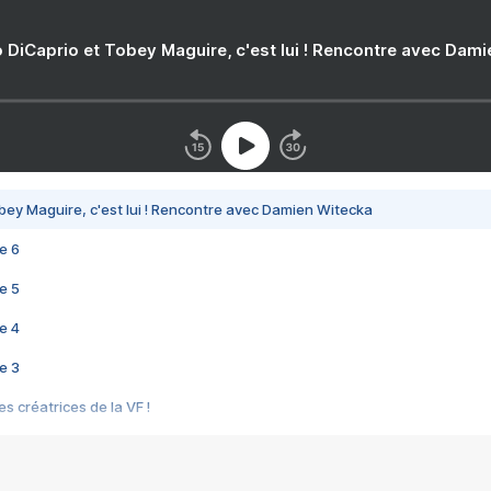
 DiCaprio et Tobey Maguire, c'est lui ! Rencontre avec Dam
bey Maguire, c'est lui ! Rencontre avec Damien Witecka
e 6
e 5
e 4
e 3
s créatrices de la VF !
e 2
e 1