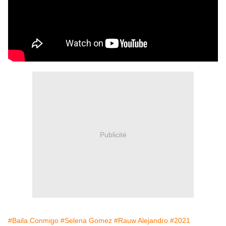
Publicité
#Baila Conmigo
#Selena Gomez
#Rauw Alejandro
#2021