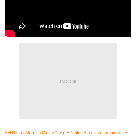
Publicité
#El Beso
#Marujita Diaz
#Copla
#Coplas
#musiques espagnoles