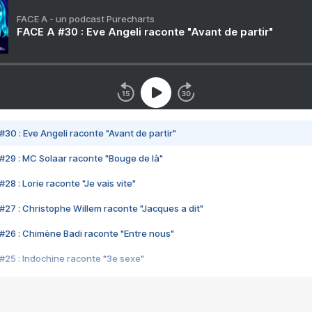
FACE A - un podcast Purecharts
FACE A #30 : Eve Angeli raconte "Avant de partir"
#30 : Eve Angeli raconte "Avant de partir"
#29 : MC Solaar raconte "Bouge de là"
28 : Lorie raconte "Je vais vite"
#27 : Christophe Willem raconte "Jacques a dit"
#26 : Chimène Badi raconte "Entre nous"
#25 : Indochine raconte "3e sexe"
#24 : Zaho raconte "C'est chelou"
#23 : Patrick Bruel raconte "Au café des délices"