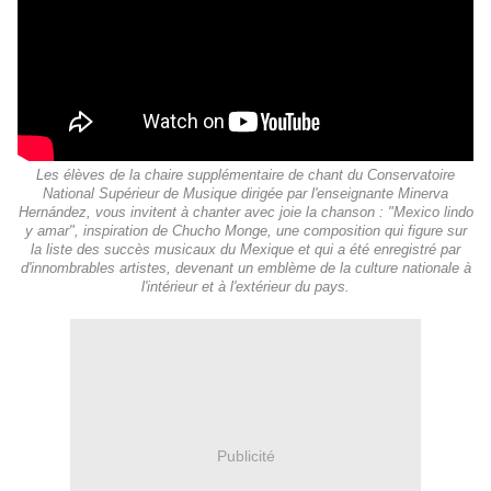
Les élèves de la chaire supplémentaire de chant du Conservatoire
National Supérieur de Musique dirigée par l'enseignante Minerva
Hernández, vous invitent à chanter avec joie la chanson : "Mexico lindo
y amar", inspiration de Chucho Monge, une composition qui figure sur
la liste des succès musicaux du Mexique et qui a été enregistré par
d'innombrables artistes, devenant un emblème de la culture nationale à
l'intérieur et à l'extérieur du pays.
Publicité