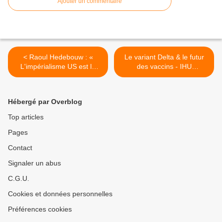
Ajouter un commentaire
< Raoul Hedebouw : «
Le variant Delta & le futur
L'impérialisme US est le
des vaccins - IHU
plus grand danger pour la
Méditerranée-Infection >
paix dans le monde »
Hébergé par Overblog
Top articles
Pages
Contact
Signaler un abus
C.G.U.
Cookies et données personnelles
Préférences cookies