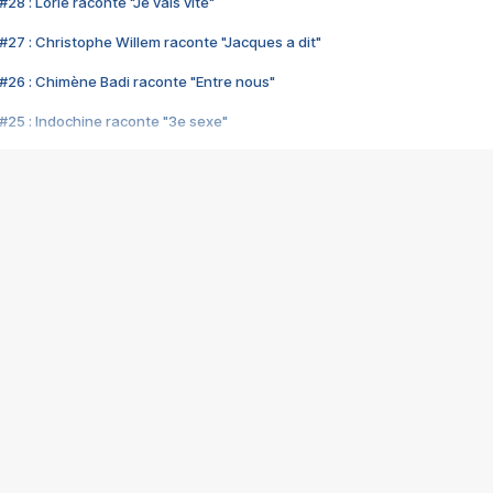
28 : Lorie raconte "Je vais vite"
#27 : Christophe Willem raconte "Jacques a dit"
#26 : Chimène Badi raconte "Entre nous"
#25 : Indochine raconte "3e sexe"
#24 : Zaho raconte "C'est chelou"
#23 : Patrick Bruel raconte "Au café des délices"
#22 : Kyo raconte "Le chemin"
#21 : Nolwenn Leroy raconte "Cassé"
#20 : Patrick Hernandez raconte "Born to be alive"
#19 : Lorie raconte "Près de moi"
#18 : Michael Jones raconte "A nos actes manqués" (avec Jean-Jacque
#17 : Khaled raconte "Aïcha"
#16 : Corneille raconte "Parce qu'on vient de loin"