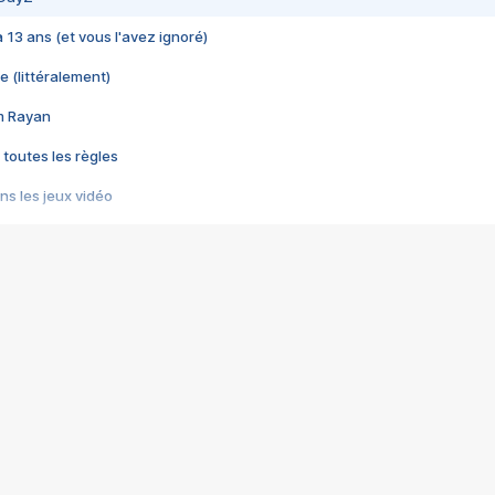
 a 13 ans (et vous l'avez ignoré)
e (littéralement)
im Rayan
 toutes les règles
s les jeux vidéo
us choquant de Rockstar ? - Le scandale BULLY
e plus moche de Steam
du RÊVE tourne au CAUCHEMAR
pendant 8 heures
it… à tort
umiliés par un jeu vidéo
ire - Final Fantasy 8