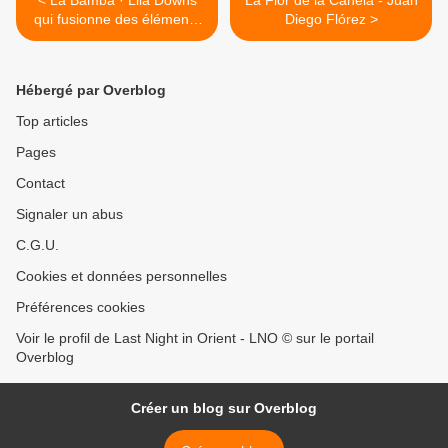
< La Bamba · Lila Downs
La Flor de la Canela - Juan
qui fusionne des éléments
Diego Flórez >
de pop, de son jarocho, de
la musique électronique et
des rythmes afro-mexicains
Hébergé par Overblog
Top articles
Pages
Contact
Signaler un abus
C.G.U.
Cookies et données personnelles
Préférences cookies
Voir le profil de Last Night in Orient - LNO © sur le portail
Overblog
Créer un blog sur Overblog