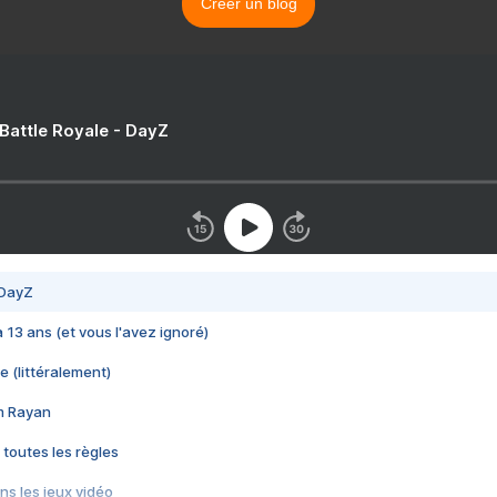
Créer un blog
 Battle Royale - DayZ
 DayZ
 a 13 ans (et vous l'avez ignoré)
e (littéralement)
im Rayan
 toutes les règles
s les jeux vidéo