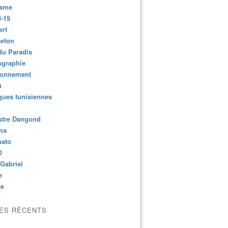
isme
-19
ert
aeton
du Paradis
ographie
ronnement
u
ues tunisiennes
stre Dangond
ma
nato
O
Gabriel
e
ce
LES RÉCENTS