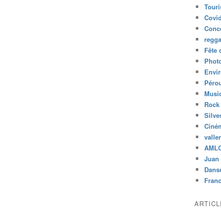
Tour
Covid
Conc
regg
Fête 
Phot
Envi
Péro
Musiq
Rock
Silve
Ciné
valle
AML
Juan 
Dans
Fran
ARTIC