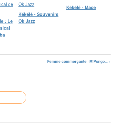
Kékélé - Mace
Kékélé - Souvenirs
le : Le
Ok Jazz
sical
ba
Femme commerçante · M'Pongo... »