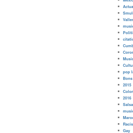
Actua
Smul
Valle
musi
Polit
citat
Cumb
Coro
Musi
Cultu
pop l
Bons
2015
Colo
2016
Salsa
musi
Maro
Raci
Gay