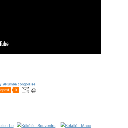
y
,
#Rumba congolaise
epost
0