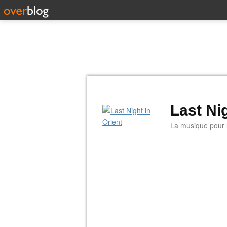
Last Nig
La musique pour la