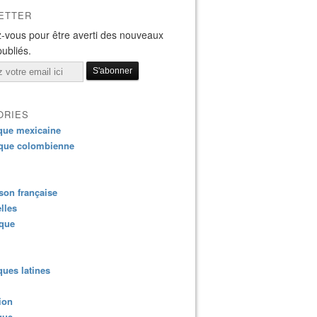
ETTER
-vous pour être averti des nouveaux
publiés.
ORIES
que mexicaine
que colombienne
on française
lles
ique
ues latines
ion
que