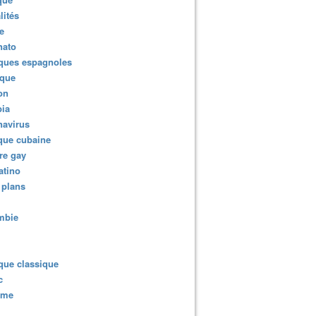
lités
e
nato
ques espagnoles
ique
ion
ia
navirus
que cubaine
re gay
atino
 plans
mbie
que classique
c
sme