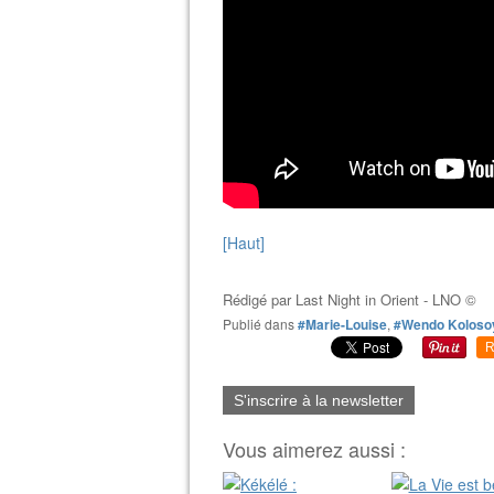
[Haut]
Rédigé par
Last Night in Orient - LNO ©
Publié dans
#Marie-Louise
,
#Wendo Koloso
R
S'inscrire à la newsletter
Vous aimerez aussi :