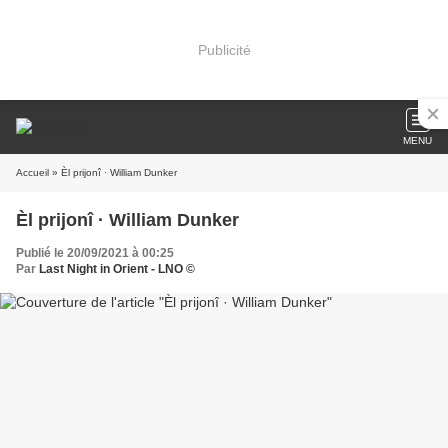
Publicité
MENU
Accueil
» Èl prijonî · William Dunker
Èl prijonî · William Dunker
Publié le 20/09/2021 à 00:25
Par
Last Night in Orient - LNO ©