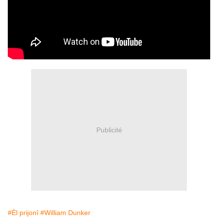
Publicité
#Èl prijonî
#William Dunker