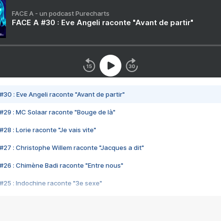
FACE A - un podcast Purecharts
FACE A #30 : Eve Angeli raconte "Avant de partir"
#30 : Eve Angeli raconte "Avant de partir"
#29 : MC Solaar raconte "Bouge de là"
28 : Lorie raconte "Je vais vite"
#27 : Christophe Willem raconte "Jacques a dit"
#26 : Chimène Badi raconte "Entre nous"
#25 : Indochine raconte "3e sexe"
#24 : Zaho raconte "C'est chelou"
#23 : Patrick Bruel raconte "Au café des délices"