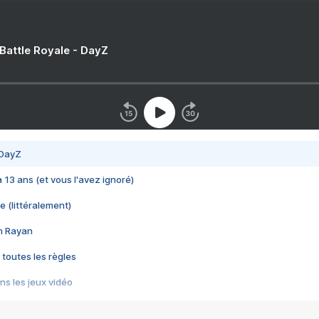
 Battle Royale - DayZ
 DayZ
 a 13 ans (et vous l'avez ignoré)
e (littéralement)
im Rayan
 toutes les règles
s les jeux vidéo
us choquant de Rockstar ? - Le scandale BULLY