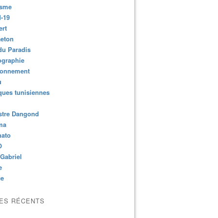
isme
-19
ert
aeton
du Paradis
ographie
ronnement
u
ues tunisiennes
stre Dangond
ma
nato
O
Gabriel
e
ce
LES RÉCENTS