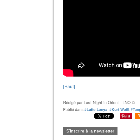
[Haut]
Rédigé par
Last Night in Orient - LNO ©
Publié dans
#Lotte Lenya
,
#Kurt Weill
,
#Tan
R
S'inscrire à la newsletter