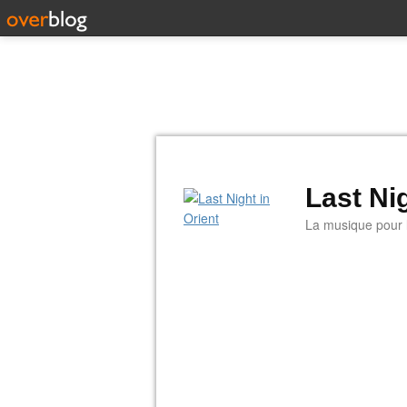
Last Nig
La musique pour la