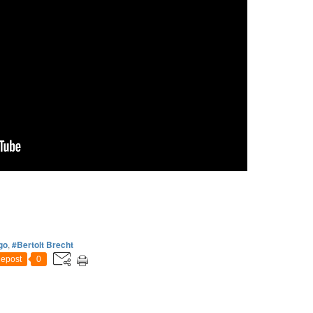
go
,
#Bertolt Brecht
epost
0