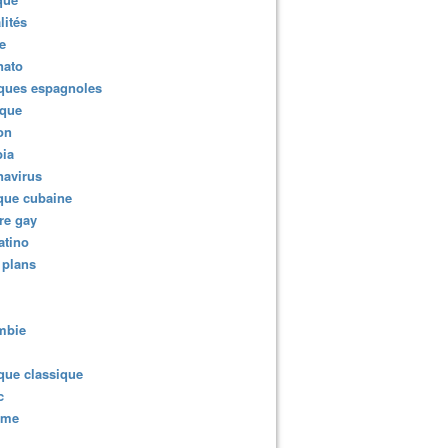
lités
e
nato
ques espagnoles
ique
ion
ia
navirus
que cubaine
re gay
atino
 plans
mbie
que classique
c
sme