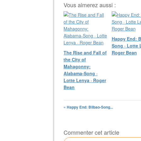
Vous aimerez aussi :
Happy End: B
Song · Lotte 
The Rise and Fall of
Roger Bean
the City of
Mahagonny:
Alabama-Song ·
Lotte Lenya · Roger
Bean
« Happy End: Bilbao-Song...
Commenter cet article