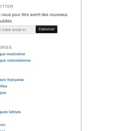
ETTER
-vous pour être averti des nouveaux
publiés.
ORIES
que mexicaine
que colombienne
on française
lles
ique
ues latines
ion
que