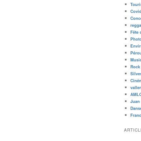
Tour
Covid
Conc
regg
Fête 
Phot
Envi
Péro
Musiq
Rock
Silve
Ciné
valle
AML
Juan 
Dans
Fran
ARTIC