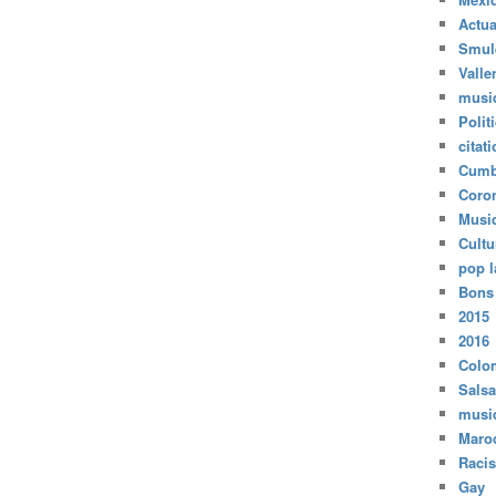
Actua
Smul
Valle
musi
Polit
citat
Cumb
Coro
Musi
Cultu
pop l
Bons
2015
2016
Colo
Salsa
musi
Maro
Raci
Gay