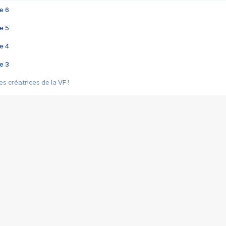
e 6
e 5
e 4
e 3
s créatrices de la VF !
e 2
e 1
e Mektoub My Love arrive enfin ! Rencontre avec Shaïn Boumedine et Sal
i : après Toni en famille
elle réalise le bouleversant Dites lui que je l'aime
ais ! Rencontre autour de Vie privée de Rebecca Zlotowski
 de Marguerite, Grave... Rencontre avec Ella Rumpf