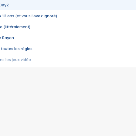
 DayZ
 a 13 ans (et vous l'avez ignoré)
e (littéralement)
im Rayan
 toutes les règles
s les jeux vidéo
us choquant de Rockstar ? - Le scandale BULLY
e plus moche de Steam
du RÊVE tourne au CAUCHEMAR
pendant 8 heures
it… à tort
umiliés par un jeu vidéo