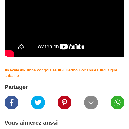
#Kékélé
#Rumba congolaise
#Guillermo Portabales
#Musique
cubaine
Partager
Vous aimerez aussi