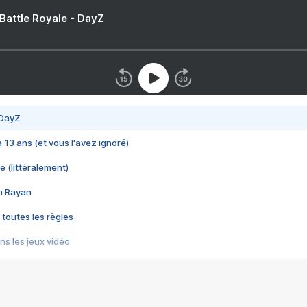
 Battle Royale - DayZ
 DayZ
 a 13 ans (et vous l'avez ignoré)
e (littéralement)
im Rayan
 toutes les règles
s les jeux vidéo
us choquant de Rockstar ? - Le scandale BULLY
e plus moche de Steam