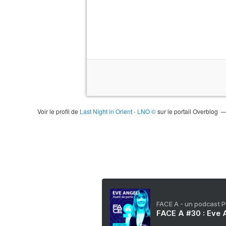
Voir le profil de
Last Night in Orient - LNO ©
sur le portail Overblog
FACE A - un podcast 
FACE A #30 : Eve A