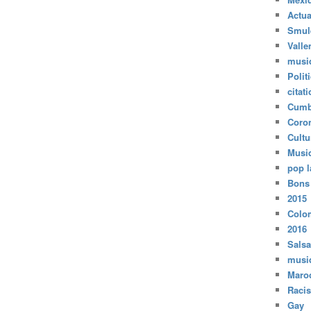
Actua
Smul
Valle
musi
Polit
citat
Cumb
Coro
Cultu
Musi
pop l
Bons
2015
Colo
2016
Salsa
musi
Maro
Raci
Gay