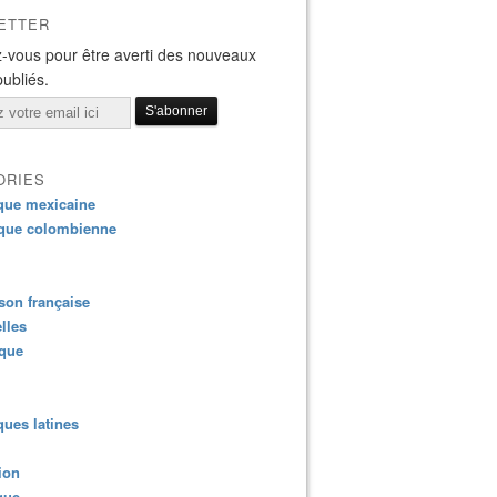
ETTER
-vous pour être averti des nouveaux
publiés.
ORIES
que mexicaine
que colombienne
on française
lles
ique
ues latines
ion
que