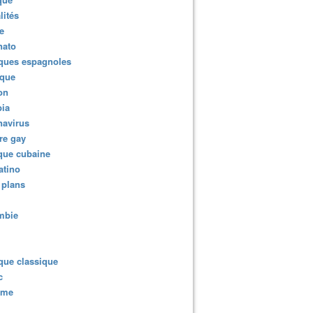
lités
e
nato
ques espagnoles
ique
ion
ia
navirus
re gay
que cubaine
atino
 plans
mbie
que classique
c
sme