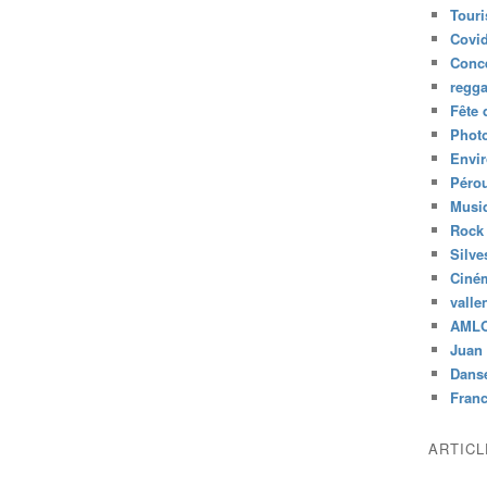
Tour
Covid
Conc
regg
Fête 
Phot
Envi
Péro
Musiq
Rock
Silve
Ciné
valle
AML
Juan 
Dans
Fran
ARTIC