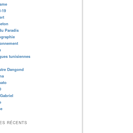
isme
-19
ert
aeton
du Paradis
ographie
ronnement
u
ues tunisiennes
stre Dangond
ma
nato
O
Gabriel
e
ce
LES RÉCENTS