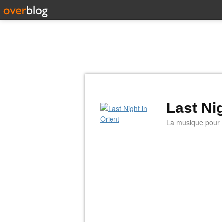
Last Nig
La musique pour la