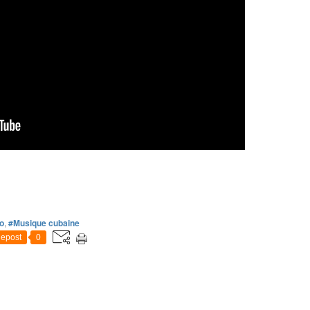
o
,
#Musique cubaine
epost
0