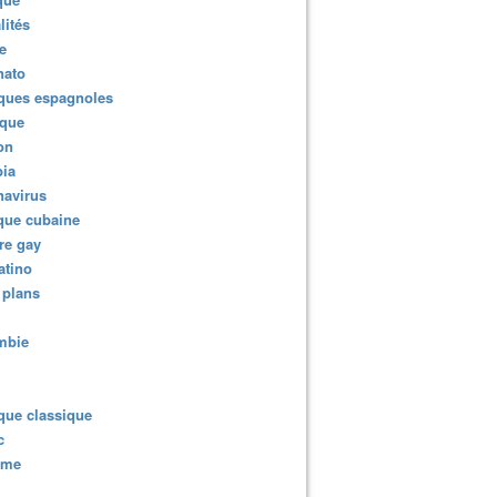
lités
e
nato
ques espagnoles
ique
ion
ia
navirus
que cubaine
re gay
atino
 plans
mbie
que classique
c
sme