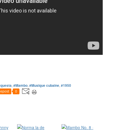
rquesta
,
#Mambo
,
#Musique cubaine
,
#1950
epost
0