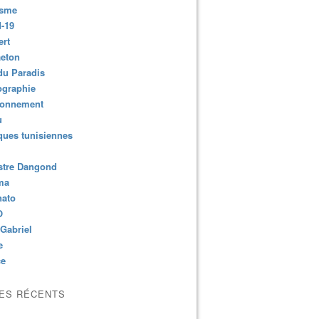
isme
-19
ert
aeton
du Paradis
ographie
ronnement
u
ues tunisiennes
stre Dangond
ma
nato
O
Gabriel
e
ce
LES RÉCENTS