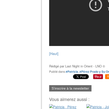
[Haut]
Rédigé par
Last Night in Orient - LNO ©
Publié dans
#Patricia
,
#Pérez Prado y Su O
R
S'inscrire à la newsletter
Vous aimerez aussi :