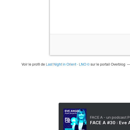
Voir le profil de
Last Night in Orient - LNO ©
sur le portail Overblog
FACE A - un podcast 
FACE A #30 : Eve A