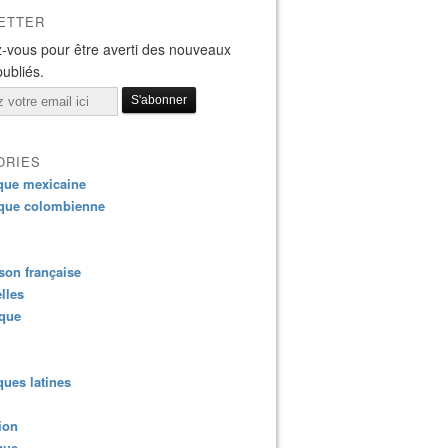
ETTER
-vous pour être averti des nouveaux
publiés.
ORIES
que mexicaine
que colombienne
on française
lles
ique
ues latines
ion
que