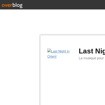
Last Nig
La musique pour la