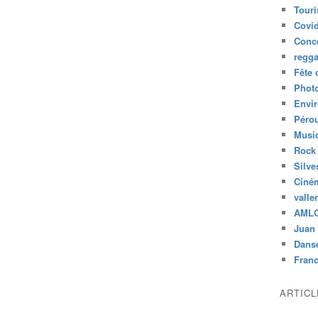
Tour
Covid
Conc
regg
Fête 
Phot
Envi
Péro
Musiq
Rock
Silve
Ciné
valle
AML
Juan 
Dans
Fran
ARTIC