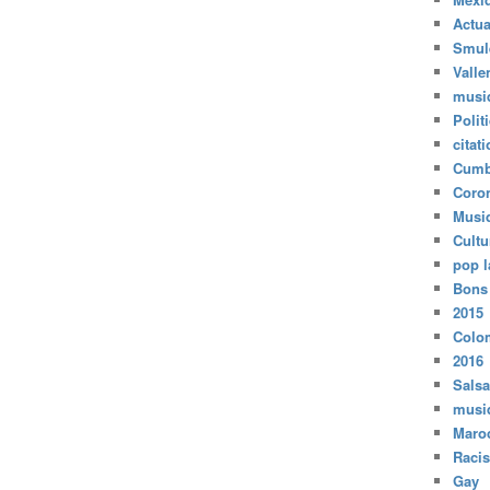
Actua
Smul
Valle
musi
Polit
citat
Cumb
Coro
Musi
Cultu
pop l
Bons
2015
Colo
2016
Salsa
musi
Maro
Raci
Gay