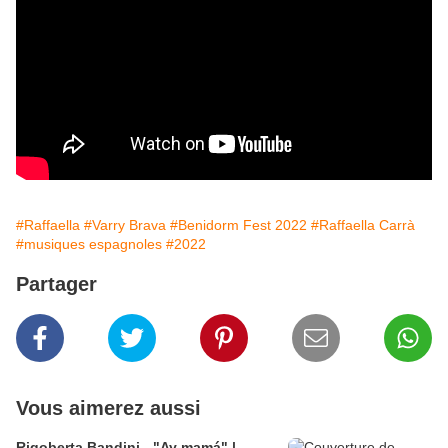
#Raffaella
#Varry Brava
#Benidorm Fest 2022
#Raffaella Carrà
#musiques espagnoles
#2022
Partager
Vous aimerez aussi
Rigoberta Bandini - "Ay mamá" |