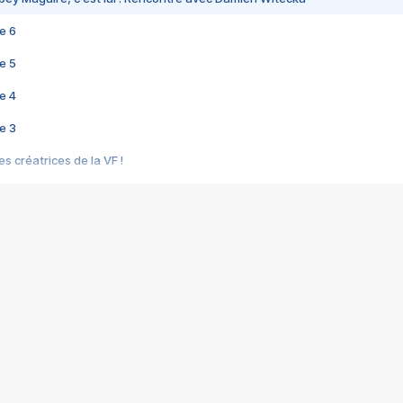
e 6
e 5
e 4
e 3
s créatrices de la VF !
e 2
e 1
e Mektoub My Love arrive enfin ! Rencontre avec Shaïn Boumedine et Sal
i : après Toni en famille
elle réalise le bouleversant Dites lui que je l'aime
ais ! Rencontre autour de Vie privée de Rebecca Zlotowski
 de Marguerite, Grave... Rencontre avec Ella Rumpf