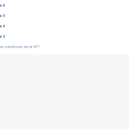
e 6
e 5
e 4
e 3
s créatrices de la VF !
e 2
e 1
e Mektoub My Love arrive enfin ! Rencontre avec Shaïn Boumedine et Sal
i : après Toni en famille
elle réalise le bouleversant Dites lui que je l'aime
ais ! Rencontre autour de Vie privée de Rebecca Zlotowski
 de Marguerite, Grave... Rencontre avec Ella Rumpf