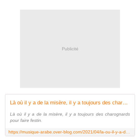
Publicité
Là où il y a de la misère, il y a toujours des charognards pour faire festin. - Last Night in Orient
Là où il y a de la misère, il y a toujours des charognards
pour faire festin.
https://musique-arabe.over-blog.com/2021/04/la-ou-il-y-a-de-la-misere-il-y-a-toujours-des-charognards-pour-faire-festin.html