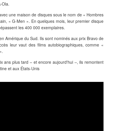
-Ola.
at avec une maison de disques sous le nom de « Hombres
icain, « G-Men ». En quelques mois, leur premier disque
dépassent les 400 000 exemplaires.
 en Amérique du Sud. Ils sont nominés aux prix Bravo de
uccès leur vaut des films autobiographiques, comme «
».
ix ans plus tard – et encore aujourd'hui –, ils remontent
ine et aux États-Unis