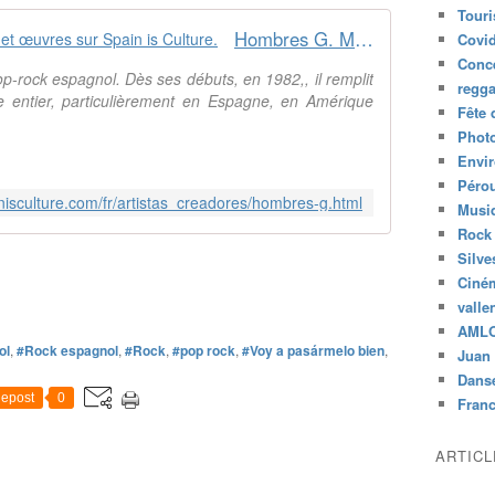
Tour
Hombres G. Musique .Biographie et œuvres sur Spain is Culture.
Covid
Conc
rock espagnol. Dès ses débuts, en 1982,, il remplit
regg
 entier, particulièrement en Espagne, en Amérique
Fête 
Phot
Envi
Péro
nisculture.com/fr/artistas_creadores/hombres-g.html
Musiq
Rock
Silve
Ciné
valle
AML
ol
,
#Rock espagnol
,
#Rock
,
#pop rock
,
#Voy a pasármelo bien
,
Juan 
Dans
epost
0
Fran
ARTIC