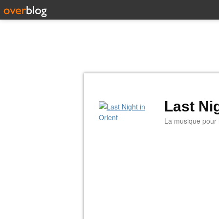
Last Nig
La musique pour la