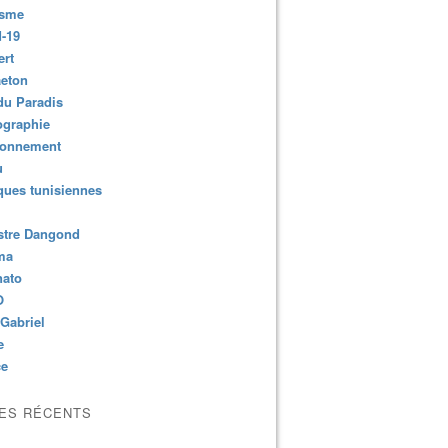
isme
-19
ert
aeton
du Paradis
ographie
ronnement
u
ues tunisiennes
stre Dangond
ma
nato
O
Gabriel
e
ce
LES RÉCENTS