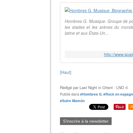
Hombres G. Musique. Groupe de pop-
les stades et les arènes du monde
latine et aux États-Un...
http://www.spai
[Haut]
Rédigé par
Last Night in Orient - LNO ©
Publié dans
#Hombres G
,
#Rock en espagn
#Sufre Mamón
R
S'inscrire à la newsletter