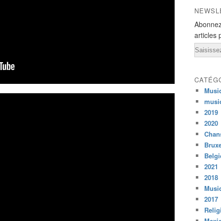
NEWSL
Abonnez
articles 
Email
CATÉG
Musi
musi
2019
2020
Chans
Bruxe
Belg
2021
2018
Musiq
2017
Relig
Mexi