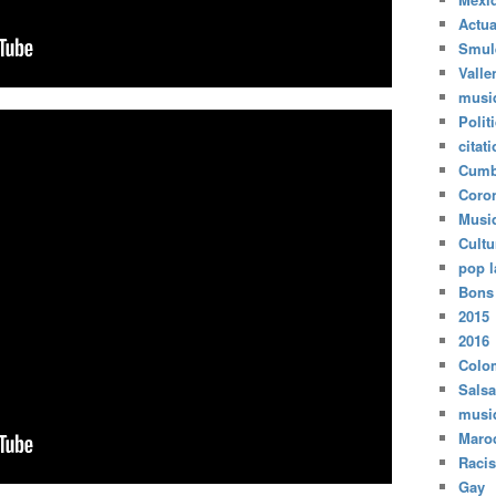
Actua
Smul
Valle
musi
Polit
citat
Cumb
Coro
Musi
Cultu
pop l
Bons
2015
2016
Colo
Salsa
musi
Maro
Raci
Gay