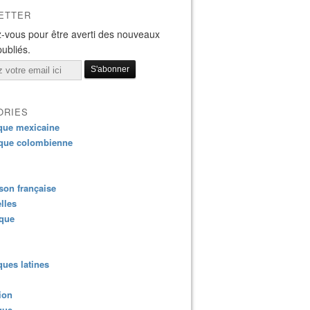
ETTER
-vous pour être averti des nouveaux
publiés.
ORIES
que mexicaine
que colombienne
on française
lles
ique
ues latines
ion
que