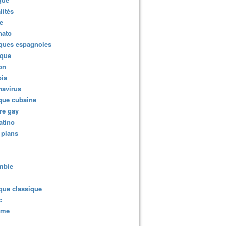
lités
e
nato
ques espagnoles
ique
ion
ia
navirus
que cubaine
re gay
atino
 plans
mbie
que classique
c
sme